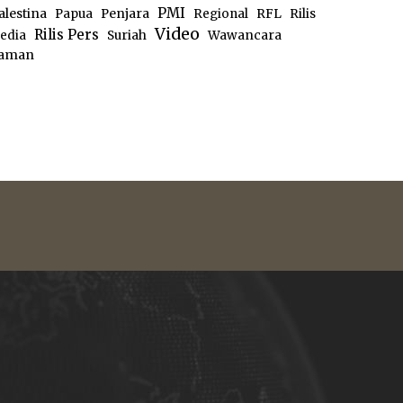
PMI
alestina
Papua
Penjara
Regional
RFL
Rilis
Video
Rilis Pers
edia
Suriah
Wawancara
aman
e