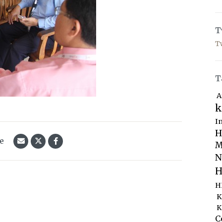
T
T
T
A
k
I
H
le
M
N
H
H
K
K
C