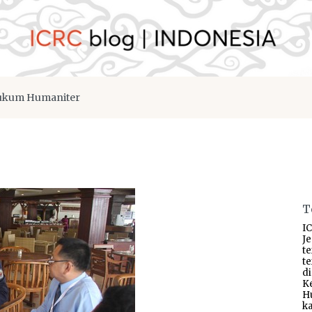
kum Humaniter
T
IC
J
t
t
d
K
H
ka