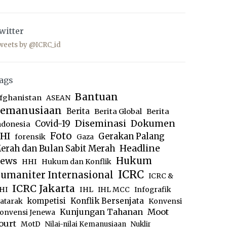
witter
weets by @ICRC_id
ags
Bantuan
fghanistan
ASEAN
emanusiaan
Berita
Berita Global
Berita
Diseminasi
Dokumen
Covid-19
ndonesia
Foto
HI
Gerakan Palang
forensik
Gaza
Headline
erah dan Bulan Sabit Merah
ews
Hukum
HHI
Hukum dan Konflik
ICRC
umaniter Internasional
ICRC &
ICRC Jakarta
IHL
HI
IHL MCC
Infografik
kompetisi
Konflik Bersenjata
atarak
Konvensi
Moot
Kunjungan Tahanan
onvensi Jenewa
ourt
MotD
Nilai-nilai Kemanusiaan
Nuklir