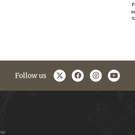
P
m
Y
twitter
facebook
instagram
youtub
Follow us
mer