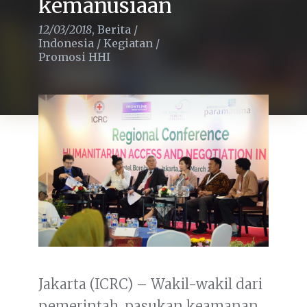
kemanusiaan
12/03/2018
,
Berita
/
Indonesia
/
Kegiatan
/
Promosi HHI
Jakarta (ICRC) – Wakil-wakil dari
pemerintah, pasukan keamanan,