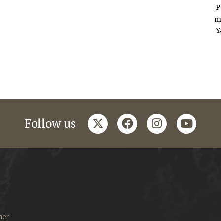
P
m
Y
twitter
facebook
instagram
youtub
Follow us
mer