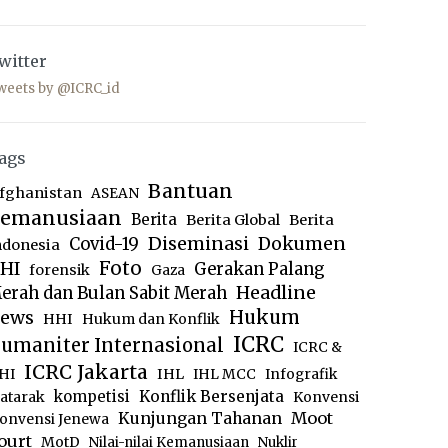
witter
weets by @ICRC_id
ags
Bantuan
fghanistan
ASEAN
emanusiaan
Berita
Berita Global
Berita
Diseminasi
Dokumen
Covid-19
ndonesia
Foto
HI
Gerakan Palang
forensik
Gaza
Headline
erah dan Bulan Sabit Merah
ews
Hukum
HHI
Hukum dan Konflik
ICRC
umaniter Internasional
ICRC &
ICRC Jakarta
IHL
HI
IHL MCC
Infografik
kompetisi
Konflik Bersenjata
atarak
Konvensi
Moot
Kunjungan Tahanan
onvensi Jenewa
ourt
MotD
Nilai-nilai Kemanusiaan
Nuklir