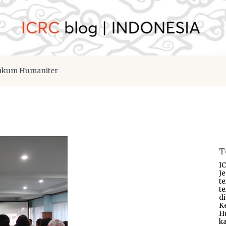
kum Humaniter
T
IC
J
t
t
d
K
H
ka