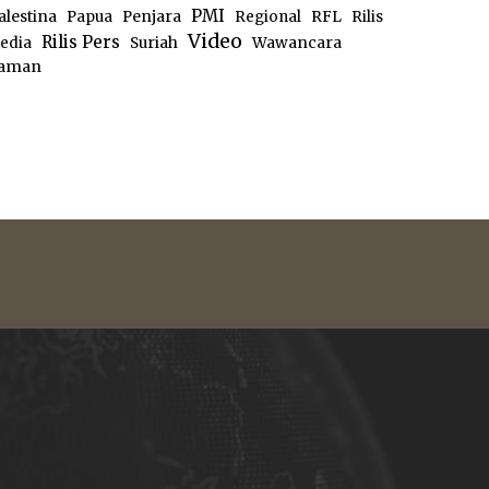
PMI
alestina
Papua
Penjara
Regional
RFL
Rilis
Video
Rilis Pers
edia
Suriah
Wawancara
aman
e