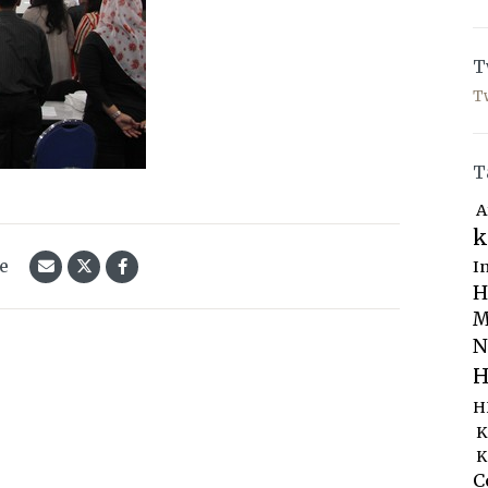
T
T
T
A
k
le
I
H
M
N
H
H
K
K
C