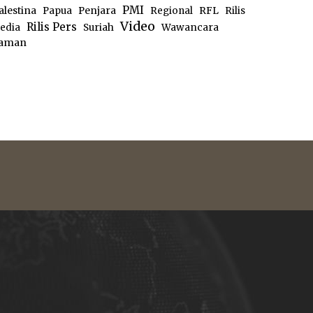
PMI
alestina
Papua
Penjara
Regional
RFL
Rilis
Video
Rilis Pers
edia
Suriah
Wawancara
aman
e