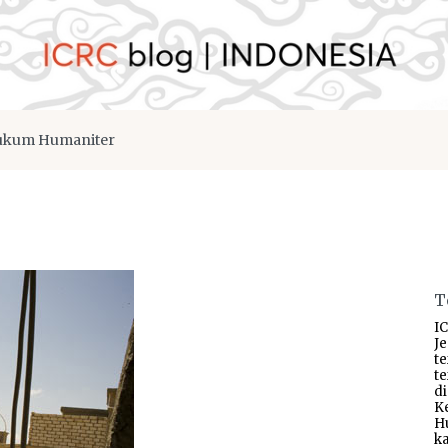
kum Humaniter
T
IC
J
t
t
d
K
H
ka