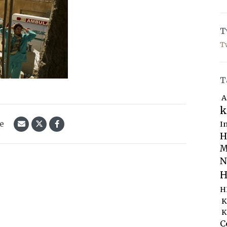
T
T
T
A
k
le
I
H
M
N
H
H
K
K
C