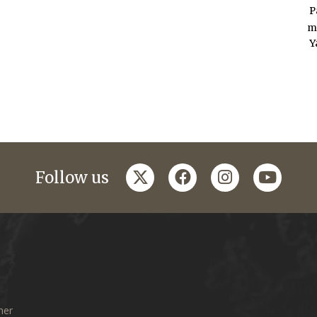
P
m
Y
twitter
facebook
instagram
youtub
Follow us
mer