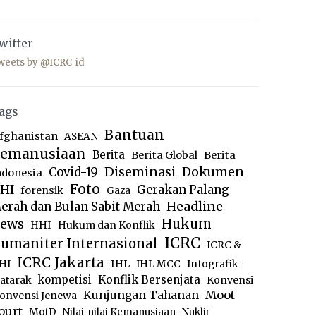
witter
weets by @ICRC_id
ags
Bantuan
fghanistan
ASEAN
emanusiaan
Berita
Berita Global
Berita
Diseminasi
Dokumen
Covid-19
ndonesia
Foto
HI
Gerakan Palang
forensik
Gaza
Headline
erah dan Bulan Sabit Merah
ews
Hukum
HHI
Hukum dan Konflik
ICRC
umaniter Internasional
ICRC &
ICRC Jakarta
IHL
HI
IHL MCC
Infografik
kompetisi
Konflik Bersenjata
atarak
Konvensi
Moot
Kunjungan Tahanan
onvensi Jenewa
ourt
MotD
Nilai-nilai Kemanusiaan
Nuklir