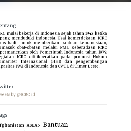
entang
RC mulai bekerja di Indonesia sejak tahun 1942 ketika
epang menduduki Indonesia. Usai kemerdekaan, ICRC
erus hadir untuk memberikan bantuan kemanusiaan,
ermasuk obat-obatan melalui PMI. Keberadaan ICRC
ipermanenkan oleh Pemerintah Indonesia tahun 1979.
egiatan ICRC dititikberatkan pada promosi Hukum
umaniter Internasional (HHI) dan pengembangan
pasitas PMI di Indonesia dan CVTL di Timor Leste.
witter
weets by @ICRC_id
ags
Bantuan
fghanistan
ASEAN