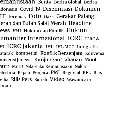
emanusiaan
Berita
Berita Global
Berita
Diseminasi
Dokumen
Covid-19
ndonesia
Foto
HI
Gerakan Palang
forensik
Gaza
Headline
erah dan Bulan Sabit Merah
ews
Hukum
HHI
Hukum dan Konflik
ICRC
umaniter Internasional
ICRC &
ICRC Jakarta
IHL
HI
IHL MCC
Infografik
kompetisi
Konflik Bersenjata
atarak
Konvensi
Moot
Kunjungan Tahanan
onvensi Jenewa
ourt
MotD
Nilai-nilai Kemanusiaan
Nuklir
PMI
alestina
Papua
Penjara
Regional
RFL
Rilis
Video
Rilis Pers
edia
Suriah
Wawancara
aman