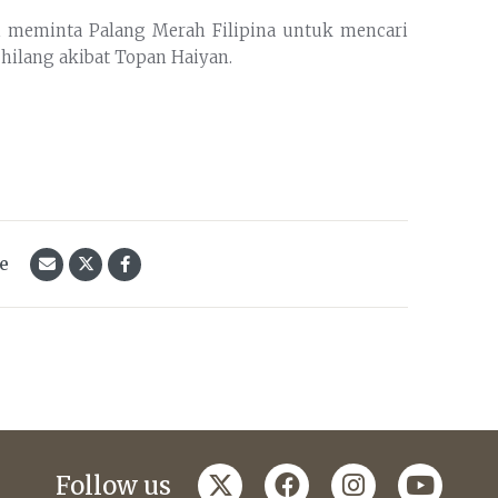
elah meminta Palang Merah Filipina untuk mencari
hilang akibat Topan Haiyan.
le
twitter
facebook
instagram
youtub
Follow us