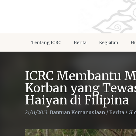
Tentang ICRC
Berita
Kegiatan
Hu
ICRC Membantu Me
Korban yang Tewa
Haiyan di Filipina
21/11/2013
,
Bantuan Kemanusiaan
/
Berita
/
Gl