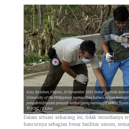
Kota Tacloban, Filipina, 20 November 2013. Pakar forensik Andre
(University of the Philippines) memastikan bahwa proses manaj
pengidentifikasian jenazah korban yang meninggal akibat Topan
© ICRC / J. Edep
Dalam situasi sekarang ini, tidak tersedianya 
hancurnya sebagian besar fasilitas umum, sem