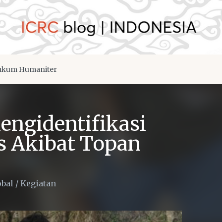
kum Humaniter
ngidentifikasi
s Akibat Topan
obal
/
Kegiatan