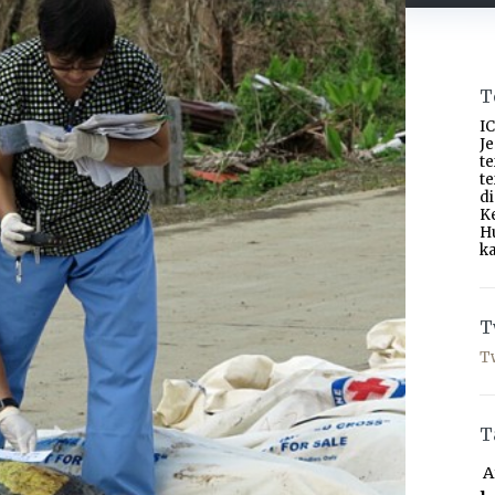
T
IC
J
t
t
d
K
H
ka
T
T
T
A