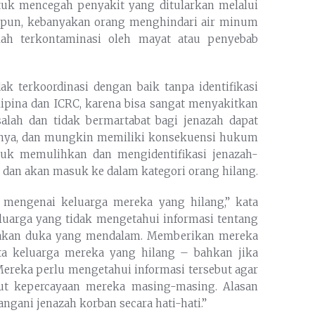
ntuk mencegah penyakit yang ditularkan melalui
apapun, kebanyakan orang menghindari air minum
ah terkontaminasi oleh mayat atau penyebab
k terkoordinasi dengan baik tanpa identifikasi
lipina dan ICRC, karena bisa sangat menyakitkan
lah dan tidak bermartabat bagi jenazah dapat
innya, dan mungkin memiliki konsekuensi hukum
ntuk memulihkan dan mengidentifikasi jenazah-
gi dan akan masuk ke dalam kategori orang hilang.
mengenai keluarga mereka yang hilang,” kata
Keluarga yang tidak mengetahui informasi tentang
pakan duka yang mendalam. Memberikan mereka
ta keluarga mereka yang hilang – bahkan jika
ereka perlu mengetahui informasi tersebut agar
ut kepercayaan mereka masing-masing. Alasan
gani jenazah korban secara hati-hati.”