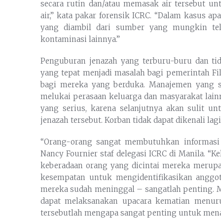
secara rutin dan/atau memasak air tersebut u
air,” kata pakar forensik ICRC. “Dalam kasus 
yang diambil dari sumber yang mungkin tel
kontaminasi lainnya.”
Penguburan jenazah yang terburu-buru dan tida
yang tepat menjadi masalah bagi pemerintah Fi
bagi mereka yang berduka. Manajemen yang sa
melukai perasaan keluarga dan masyarakat la
yang serius, karena selanjutnya akan sulit u
jenazah tersebut. Korban tidak dapat dikenali la
“Orang-orang sangat membutuhkan informasi 
Nancy Fournier staf delegasi ICRC di Manila. “
keberadaan orang yang dicintai mereka meru
kesempatan untuk mengidentifikasikan anggo
mereka sudah meninggal – sangatlah penting. M
dapat melaksanakan upacara kematian menur
tersebutlah mengapa sangat penting untuk menan