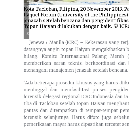
kantung
jenazah.
Kota Tacloban, Filipina, 20 November 2013. P
©
Raquel Fortun (University of the Philippin
ICRC
jenazah setelah bencana dan pengidentifika
/
Topan Haiyan dilakukan dengan baik. © ICRC 
J.
Edep
Jenewa / Manila (ICRC) – Kekerasan yang terj
datangnya angin topan Haiyan mengakibatkan 
hilang. Komite Internasional Palang Merah
memberikan saran teknis, berkoordinasi dan
menangani manajemen jenazah setelah bencana.
“Ada beberapa prosedur khusus yang harus dii
meninggal dan memfasilitasi proses pengiden
forensik delegasi regional ICRC Indonesia dan i
tiba di Tacloban setelah topan Haiyan menghan
pantas dan ditempatkan di tempat-tempat pem
forensik selanjutnya. Harus difoto juga sebel
pemeriksaan mayat harus dipastikan tercatat se