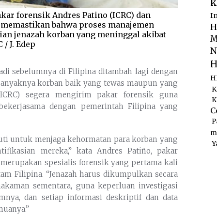
k
akar forensik Andres Patino (ICRC) dan
I
es) memastikan bahwa proses manajemen
H
sian jenazah korban yang meninggal akibat
M
/ J. Edep
N
H
adi sebelumnya di Filipina ditambah lagi dengan
H
banyaknya korban baik yang tewas maupun yang
K
 (ICRC) segera mengirim pakar forensik guna
K
 bekerjasama dengan pemerintah Filipina yang
C
P
m
kuti untuk menjaga kehormatan para korban yang
Y
tifikasian mereka,” kata Andres Patiño, pakar
a merupakan spesialis forensik yang pertama kali
tam Filipina. “Jenazah harus dikumpulkan secara
akaman sementara, guna keperluan investigasi
umnya, dan setiap informasi deskriptif dan data
muanya.”