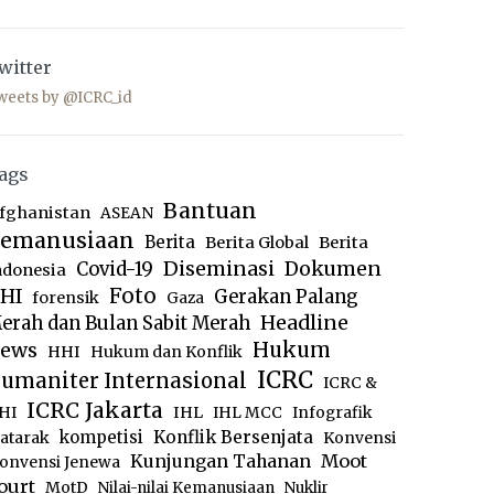
witter
weets by @ICRC_id
ags
Bantuan
fghanistan
ASEAN
emanusiaan
Berita
Berita Global
Berita
Diseminasi
Dokumen
Covid-19
ndonesia
Foto
HI
Gerakan Palang
forensik
Gaza
Headline
erah dan Bulan Sabit Merah
ews
Hukum
HHI
Hukum dan Konflik
ICRC
umaniter Internasional
ICRC &
ICRC Jakarta
IHL
HI
IHL MCC
Infografik
kompetisi
Konflik Bersenjata
atarak
Konvensi
Moot
Kunjungan Tahanan
onvensi Jenewa
ourt
MotD
Nilai-nilai Kemanusiaan
Nuklir