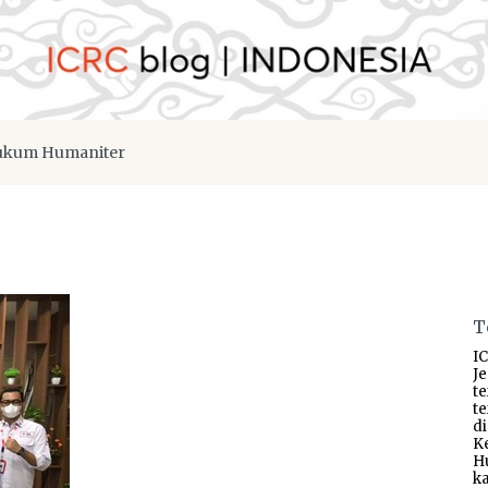
kum Humaniter
T
IC
J
t
t
d
K
H
ka