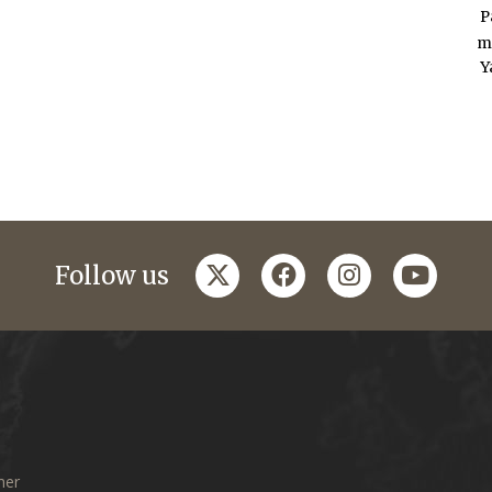
P
m
Y
twitter
facebook
instagram
youtub
Follow us
mer