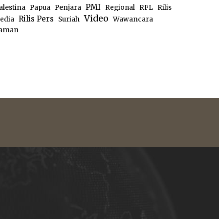
PMI
alestina
Papua
Penjara
Regional
RFL
Rilis
Video
Rilis Pers
edia
Suriah
Wawancara
aman
e