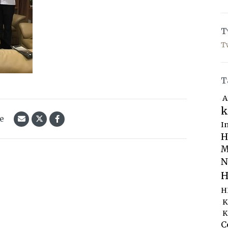
T
T
T
A
k
le
I
H
M
N
H
H
K
K
C