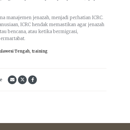
ama manajemen jenazah, menjadi perhatian ICRC.
manusiaan, ICRC hendak memastikan agar jenazah
au bencana, atau ketika bermigrasi,
ermartabat.
,
ulawesi Tengah
training
le