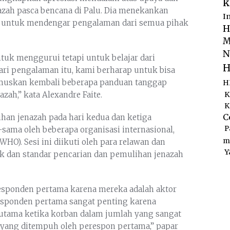
k
azah pasca bencana di Palu. Dia menekankan
I
RC untuk mendengar pengalaman dari semua pihak
H
M
N
tuk menggurui tetapi untuk belajar dari
H
ri pengalaman itu, kami berharap untuk bisa
uskan kembali beberapa panduan tanggap
H
zah,” kata Alexandre Faite.
K
K
C
ihan jenazah pada hari kedua dan ketiga
P
ama oleh beberapa organisasi internasional,
m
HO). Sesi ini diikuti oleh para relawan dan
Y
 dan standar pencarian dan pemulihan jenazah
 responden pertama karena mereka adalah aktor
responden pertama sangat penting karena
rutama ketika korban dalam jumlah yang sangat
 yang ditempuh oleh perespon pertama,” papar