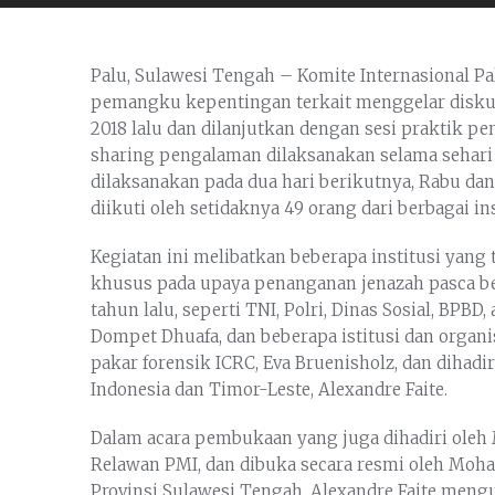
Palu, Sulawesi Tengah – Komite Internasional P
pemangku kepentingan terkait menggelar disku
2018 lalu dan dilanjutkan dengan sesi praktik p
sharing pengalaman dilaksanakan selama sehari p
dilaksanakan pada dua hari berikutnya, Rabu dan
diikuti oleh setidaknya 49 orang dari berbagai ins
Kegiatan ini melibatkan beberapa institusi yang t
khusus pada upaya penanganan jenazah pasca be
tahun lalu, seperti TNI, Polri, Dinas Sosial, BPBD
Dompet Dhuafa, dan beberapa istitusi dan organisa
pakar forensik ICRC, Eva Bruenisholz, dan dihadi
Indonesia dan Timor-Leste, Alexandre Faite.
Dalam acara pembukaan yang juga dihadiri ole
Relawan PMI, dan dibuka secara resmi oleh Moha
Provinsi Sulawesi Tengah, Alexandre Faite men