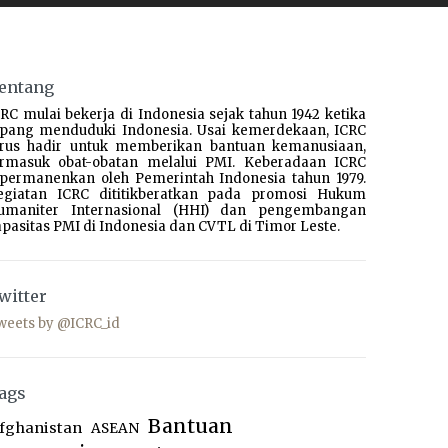
entang
RC mulai bekerja di Indonesia sejak tahun 1942 ketika
epang menduduki Indonesia. Usai kemerdekaan, ICRC
erus hadir untuk memberikan bantuan kemanusiaan,
ermasuk obat-obatan melalui PMI. Keberadaan ICRC
ipermanenkan oleh Pemerintah Indonesia tahun 1979.
egiatan ICRC dititikberatkan pada promosi Hukum
umaniter Internasional (HHI) dan pengembangan
pasitas PMI di Indonesia dan CVTL di Timor Leste.
witter
weets by @ICRC_id
ags
Bantuan
fghanistan
ASEAN