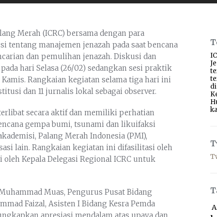
alang Merah (ICRC) bersama dengan para
T
si tentang manajemen jenazah pada saat bencana
IC
encarian dan pemulihan jenazah. Diskusi dan
J
ada hari Selasa (26/02) sedangkan sesi praktik
t
t
 Kamis. Rangkaian kegiatan selama tiga hari ini
d
titusi dan 11 jurnalis lokal sebagai observer.
K
H
ka
erlibat secara aktif dan memiliki perhatian
ncana gempa bumi, tsunami dan likuifaksi
, akademisi, Palang Merah Indonesia (PMI),
T
si lain. Rangkaian kegiatan ini difasilitasi oleh
T
ri oleh Kepala Delegasi Regional ICRC untuk
T
h Muhammad Muas, Pengurus Pusat Bidang
mmad Faizal, Asisten I Bidang Kesra Pemda
A
gungkapkan apresiasi mendalam atas upaya dan