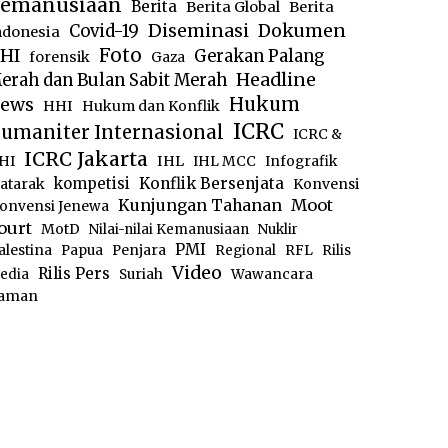
emanusiaan
Berita
Berita Global
Berita
Diseminasi
Dokumen
Covid-19
ndonesia
Foto
HI
Gerakan Palang
forensik
Gaza
Headline
erah dan Bulan Sabit Merah
ews
Hukum
HHI
Hukum dan Konflik
ICRC
umaniter Internasional
ICRC &
ICRC Jakarta
IHL
HI
IHL MCC
Infografik
kompetisi
Konflik Bersenjata
atarak
Konvensi
Moot
Kunjungan Tahanan
onvensi Jenewa
ourt
MotD
Nilai-nilai Kemanusiaan
Nuklir
PMI
alestina
Papua
Penjara
Regional
RFL
Rilis
Video
Rilis Pers
edia
Suriah
Wawancara
aman