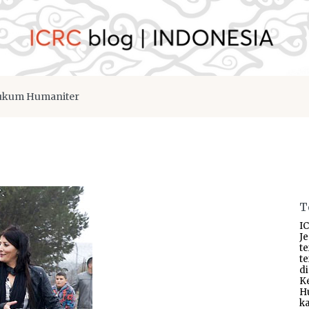
kum Humaniter
T
IC
J
t
t
d
K
H
ka