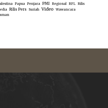
PMI
alestina
Papua
Penjara
Regional
RFL
Rilis
Video
Rilis Pers
edia
Suriah
Wawancara
aman
e