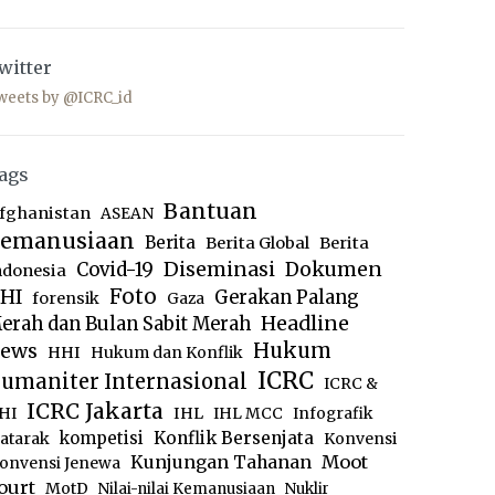
witter
weets by @ICRC_id
ags
Bantuan
fghanistan
ASEAN
emanusiaan
Berita
Berita Global
Berita
Diseminasi
Dokumen
Covid-19
ndonesia
Foto
HI
Gerakan Palang
forensik
Gaza
Headline
erah dan Bulan Sabit Merah
ews
Hukum
HHI
Hukum dan Konflik
ICRC
umaniter Internasional
ICRC &
ICRC Jakarta
IHL
HI
IHL MCC
Infografik
kompetisi
Konflik Bersenjata
atarak
Konvensi
Moot
Kunjungan Tahanan
onvensi Jenewa
ourt
MotD
Nilai-nilai Kemanusiaan
Nuklir