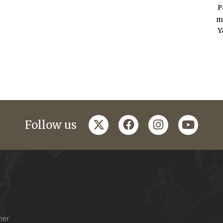
P
m
Y
twitter
facebook
instagram
youtub
Follow us
mer