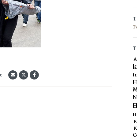
T
T
T
A
k
le
I
H
M
N
H
H
K
K
C