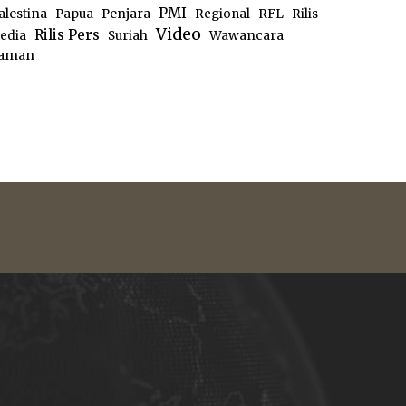
PMI
alestina
Papua
Penjara
Regional
RFL
Rilis
Video
Rilis Pers
edia
Suriah
Wawancara
aman
e