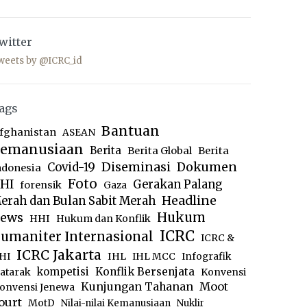
witter
weets by @ICRC_id
ags
Bantuan
fghanistan
ASEAN
emanusiaan
Berita
Berita Global
Berita
Diseminasi
Dokumen
Covid-19
ndonesia
Foto
HI
Gerakan Palang
forensik
Gaza
Headline
erah dan Bulan Sabit Merah
ews
Hukum
HHI
Hukum dan Konflik
ICRC
umaniter Internasional
ICRC &
ICRC Jakarta
IHL
HI
IHL MCC
Infografik
kompetisi
Konflik Bersenjata
atarak
Konvensi
Moot
Kunjungan Tahanan
onvensi Jenewa
ourt
MotD
Nilai-nilai Kemanusiaan
Nuklir