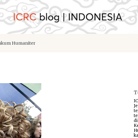
kum Humaniter
T
IC
J
t
t
d
K
H
ka