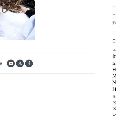
T
T
T
A
k
le
I
H
M
N
H
H
K
K
C