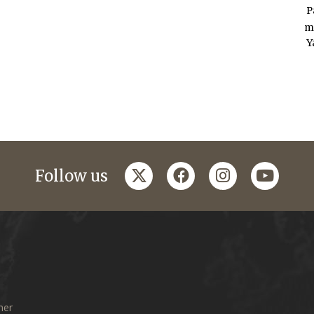
P
m
Y
twitter
facebook
instagram
youtub
Follow us
mer