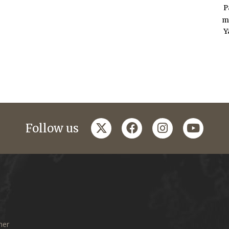
P
m
Y
twitter
facebook
instagram
youtub
Follow us
mer