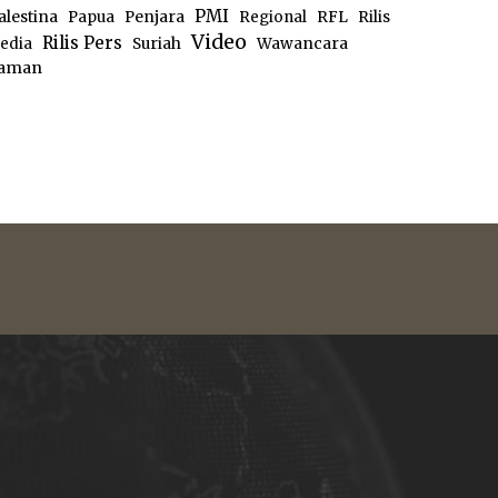
PMI
alestina
Papua
Penjara
Regional
RFL
Rilis
Video
Rilis Pers
edia
Suriah
Wawancara
aman
e