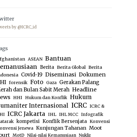
witter
weets by @ICRC_id
ags
Bantuan
fghanistan
ASEAN
emanusiaan
Berita
Berita Global
Berita
Diseminasi
Dokumen
Covid-19
ndonesia
Foto
HI
Gerakan Palang
forensik
Gaza
Headline
erah dan Bulan Sabit Merah
ews
Hukum
HHI
Hukum dan Konflik
ICRC
umaniter Internasional
ICRC &
ICRC Jakarta
IHL
HI
IHL MCC
Infografik
kompetisi
Konflik Bersenjata
atarak
Konvensi
Moot
Kunjungan Tahanan
onvensi Jenewa
ourt
MotD
Nilai-nilai Kemanusiaan
Nuklir