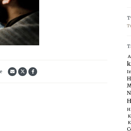
T
T
T
A
k
le
I
H
M
N
H
H
K
K
C