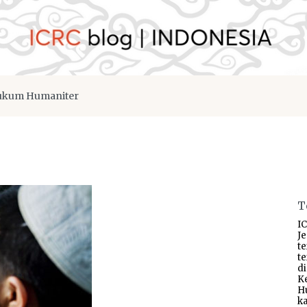
kum Humaniter
T
IC
J
t
t
d
K
H
ka