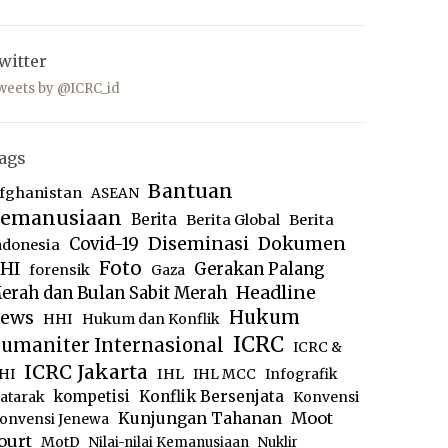
witter
weets by @ICRC_id
ags
Bantuan
fghanistan
ASEAN
emanusiaan
Berita
Berita Global
Berita
Diseminasi
Dokumen
Covid-19
ndonesia
Foto
HI
Gerakan Palang
forensik
Gaza
Headline
erah dan Bulan Sabit Merah
ews
Hukum
HHI
Hukum dan Konflik
ICRC
umaniter Internasional
ICRC &
ICRC Jakarta
IHL
HI
IHL MCC
Infografik
kompetisi
Konflik Bersenjata
atarak
Konvensi
Moot
Kunjungan Tahanan
onvensi Jenewa
ourt
MotD
Nilai-nilai Kemanusiaan
Nuklir