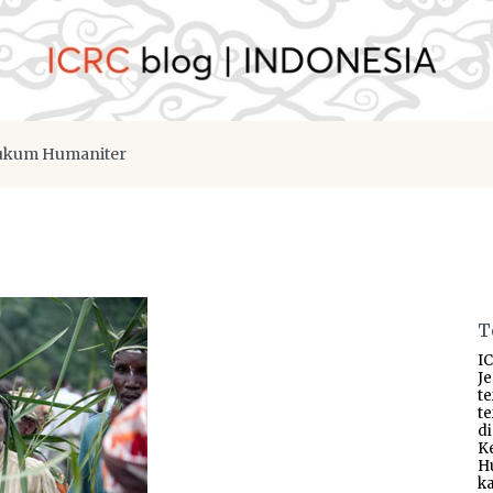
kum Humaniter
T
IC
J
t
t
d
K
H
ka