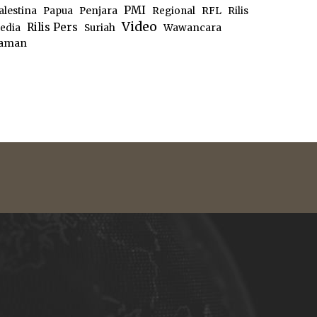
PMI
alestina
Papua
Penjara
Regional
RFL
Rilis
Video
Rilis Pers
edia
Suriah
Wawancara
aman
e