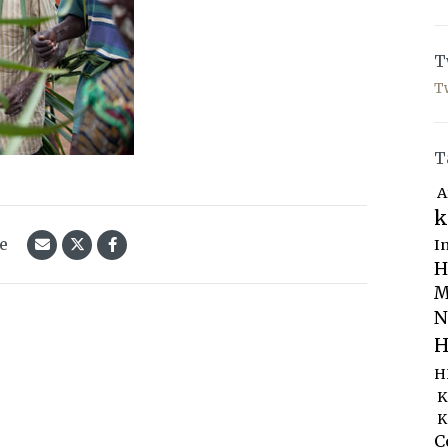
T
T
T
A
k
le
I
H
M
N
H
H
K
K
C