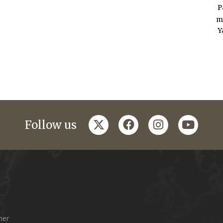
P
m
Y
twitter
facebook
instagram
youtub
Follow us
mer