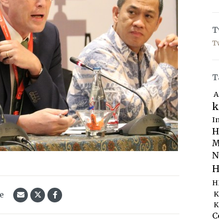
T
T
T
A
k
I
H
M
N
H
H
le
K
K
C