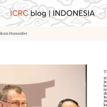
kum Humaniter
T
IC
J
t
t
d
K
H
ka