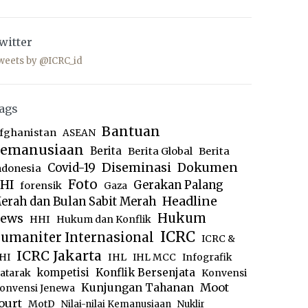
witter
weets by @ICRC_id
ags
Bantuan
fghanistan
ASEAN
emanusiaan
Berita
Berita Global
Berita
Diseminasi
Dokumen
Covid-19
ndonesia
Foto
HI
Gerakan Palang
forensik
Gaza
Headline
erah dan Bulan Sabit Merah
ews
Hukum
HHI
Hukum dan Konflik
ICRC
umaniter Internasional
ICRC &
ICRC Jakarta
IHL
HI
IHL MCC
Infografik
kompetisi
Konflik Bersenjata
atarak
Konvensi
Moot
Kunjungan Tahanan
onvensi Jenewa
ourt
MotD
Nilai-nilai Kemanusiaan
Nuklir