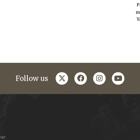
P
m
Y
twitter
facebook
instagram
youtub
Follow us
mer