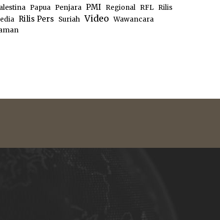
PMI
alestina
Papua
Penjara
Regional
RFL
Rilis
Video
Rilis Pers
edia
Suriah
Wawancara
aman
e