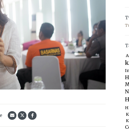
T
T
T
A
k
I
H
M
N
H
H
K
le
K
C