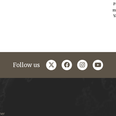
P
m
Y
twitter
facebook
instagram
youtub
Follow us
mer