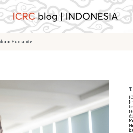
kum Humaniter
T
IC
J
t
t
d
K
H
ka