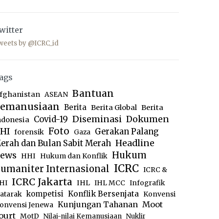
witter
weets by @ICRC_id
ags
Bantuan
fghanistan
ASEAN
emanusiaan
Berita
Berita Global
Berita
Diseminasi
Dokumen
Covid-19
ndonesia
Foto
HI
Gerakan Palang
forensik
Gaza
Headline
erah dan Bulan Sabit Merah
ews
Hukum
HHI
Hukum dan Konflik
ICRC
umaniter Internasional
ICRC &
ICRC Jakarta
IHL
HI
IHL MCC
Infografik
kompetisi
Konflik Bersenjata
atarak
Konvensi
Moot
Kunjungan Tahanan
onvensi Jenewa
ourt
MotD
Nilai-nilai Kemanusiaan
Nuklir