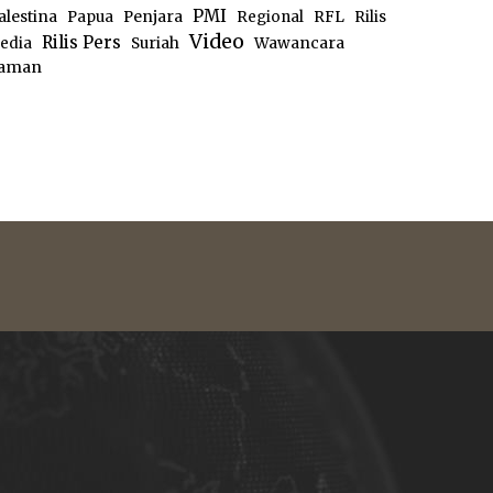
PMI
alestina
Papua
Penjara
Regional
RFL
Rilis
Video
Rilis Pers
edia
Suriah
Wawancara
aman
e