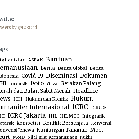
witter
weets by @ICRC_id
ags
Bantuan
fghanistan
ASEAN
emanusiaan
Berita
Berita Global
Berita
Diseminasi
Dokumen
Covid-19
ndonesia
Foto
HI
Gerakan Palang
forensik
Gaza
Headline
erah dan Bulan Sabit Merah
ews
Hukum
HHI
Hukum dan Konflik
ICRC
umaniter Internasional
ICRC &
ICRC Jakarta
IHL
HI
IHL MCC
Infografik
kompetisi
Konflik Bersenjata
atarak
Konvensi
Moot
Kunjungan Tahanan
onvensi Jenewa
ourt
MotD
Nilai-nilai Kemanusiaan
Nuklir