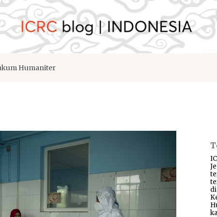
kum Humaniter
T
IC
J
t
t
d
K
H
ka