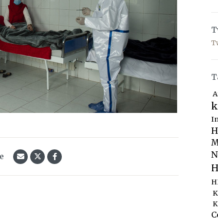
T
T
T
A
k
I
H
M
N
le
H
H
K
K
C