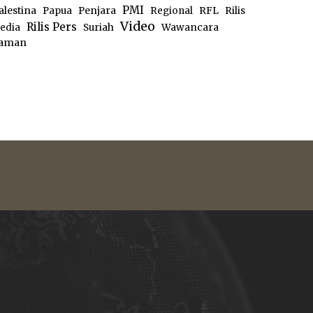
PMI
alestina
Papua
Penjara
Regional
RFL
Rilis
Video
Rilis Pers
edia
Suriah
Wawancara
aman
e