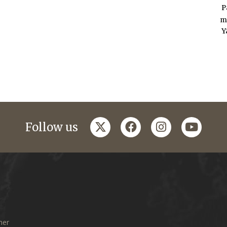
P
m
Y
twitter
facebook
instagram
youtub
Follow us
mer