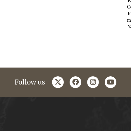
K
C
P
m
Y
twitter
facebook
instagram
youtub
Follow us