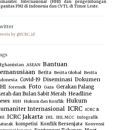
umaniter Internasional (HHI) dan pengembangan
pasitas PMI di Indonesia dan CVTL di Timor Leste.
witter
weets by @ICRC_id
ags
Bantuan
fghanistan
ASEAN
emanusiaan
Berita
Berita Global
Berita
Diseminasi
Dokumen
Covid-19
ndonesia
Foto
HI
Gerakan Palang
forensik
Gaza
Headline
erah dan Bulan Sabit Merah
ews
Hukum
HHI
Hukum dan Konflik
ICRC
umaniter Internasional
ICRC &
ICRC Jakarta
IHL
HI
IHL MCC
Infografik
kompetisi
Konflik Bersenjata
atarak
Konvensi