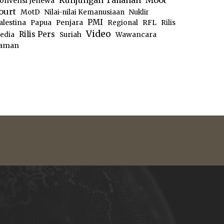
Moot
Kunjungan Tahanan
onvensi Jenewa
ourt
MotD
Nilai-nilai Kemanusiaan
Nuklir
PMI
alestina
Papua
Penjara
Regional
RFL
Rilis
Video
Rilis Pers
edia
Suriah
Wawancara
aman
e