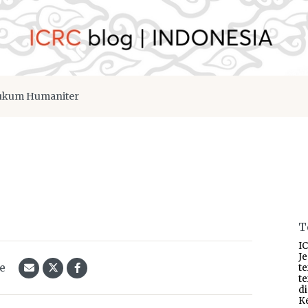
kum Humaniter
T
IC
J
le
t
t
d
K