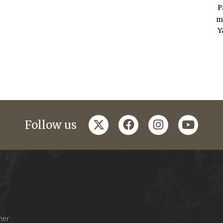
P
m
Y
twitter
facebook
instagram
youtub
Follow us
mer