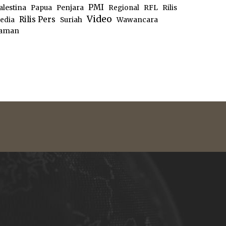
PMI
alestina
Papua
Penjara
Regional
RFL
Rilis
Video
Rilis Pers
edia
Suriah
Wawancara
aman
e