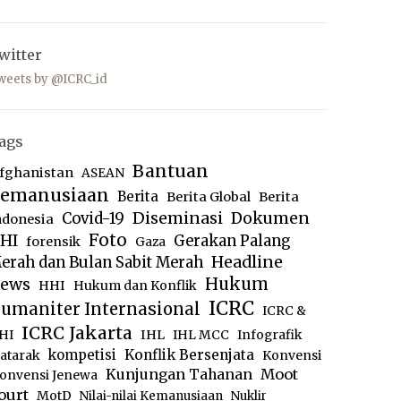
witter
weets by @ICRC_id
ags
Bantuan
fghanistan
ASEAN
emanusiaan
Berita
Berita Global
Berita
Diseminasi
Dokumen
Covid-19
ndonesia
Foto
HI
Gerakan Palang
forensik
Gaza
Headline
erah dan Bulan Sabit Merah
ews
Hukum
HHI
Hukum dan Konflik
ICRC
umaniter Internasional
ICRC &
ICRC Jakarta
IHL
HI
IHL MCC
Infografik
kompetisi
Konflik Bersenjata
atarak
Konvensi
Moot
Kunjungan Tahanan
onvensi Jenewa
ourt
MotD
Nilai-nilai Kemanusiaan
Nuklir