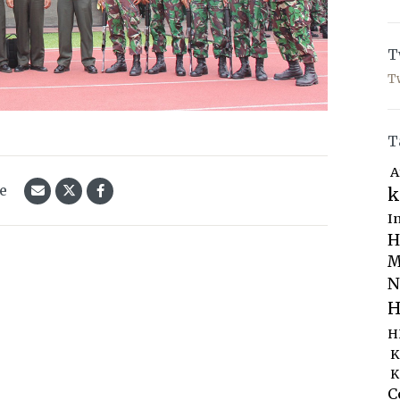
T
T
T
A
le
k
I
H
M
N
H
H
K
K
C