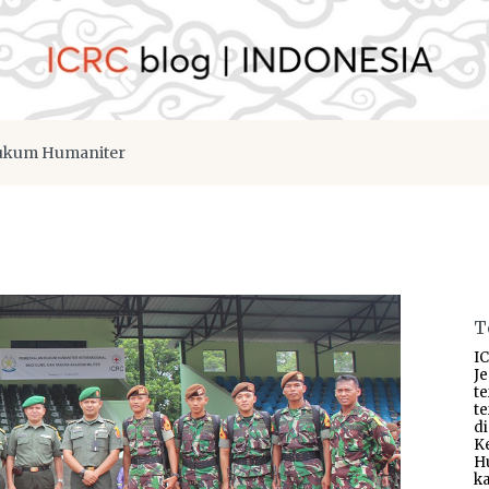
kum Humaniter
T
IC
J
t
t
d
K
H
ka