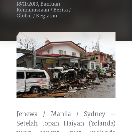
18/11/2013
,
Bantuan
Kemanusiaan
/
Berita
/
Global
/
Kegiatan
Jenewa / Manila / Sydney –
Setelah topan Haiyan (Yolanda)