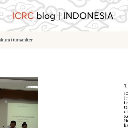
kum Humaniter
T
IC
J
t
t
d
K
H
ka