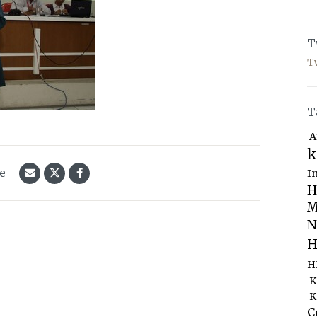
T
T
T
A
k
le
I
H
M
N
H
H
K
K
C