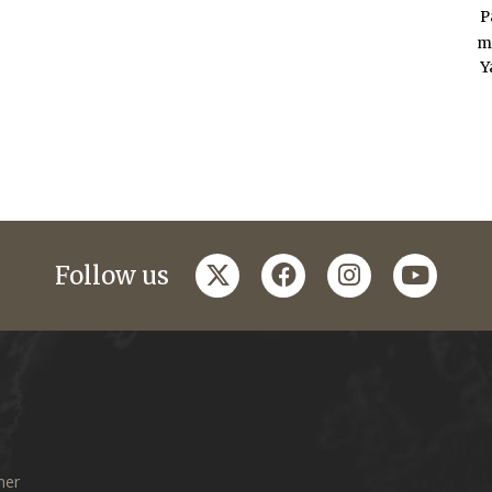
P
m
Y
twitter
facebook
instagram
youtub
Follow us
mer