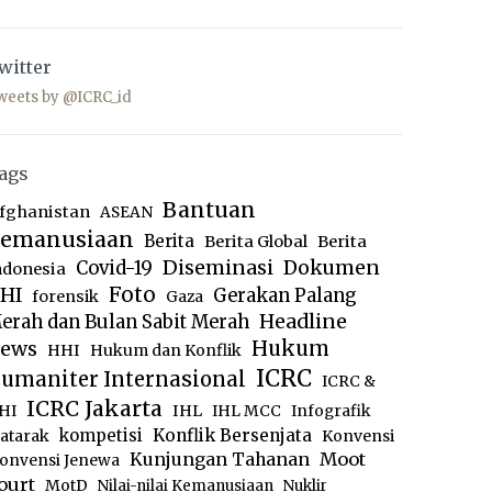
witter
weets by @ICRC_id
ags
Bantuan
fghanistan
ASEAN
emanusiaan
Berita
Berita Global
Berita
Diseminasi
Dokumen
Covid-19
ndonesia
Foto
HI
Gerakan Palang
forensik
Gaza
Headline
erah dan Bulan Sabit Merah
ews
Hukum
HHI
Hukum dan Konflik
ICRC
umaniter Internasional
ICRC &
ICRC Jakarta
IHL
HI
IHL MCC
Infografik
kompetisi
Konflik Bersenjata
atarak
Konvensi
Moot
Kunjungan Tahanan
onvensi Jenewa
ourt
MotD
Nilai-nilai Kemanusiaan
Nuklir