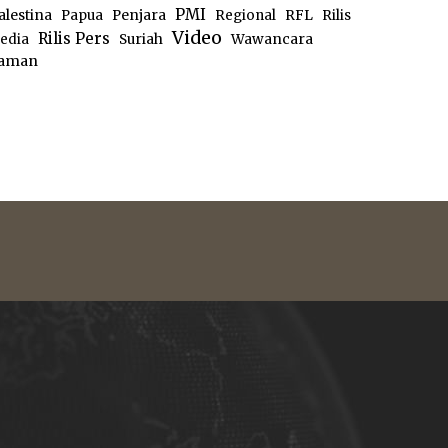
PMI
alestina
Papua
Penjara
Regional
RFL
Rilis
Video
Rilis Pers
edia
Suriah
Wawancara
aman
e