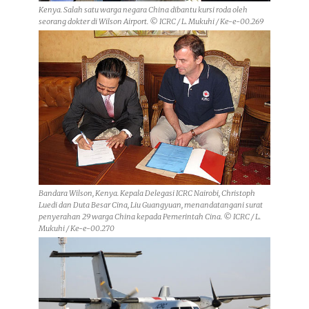
Kenya. Salah satu warga negara China dibantu kursi roda oleh
seorang dokter di Wilson Airport. © ICRC / L. Mukuhi / Ke-e-00.269
Bandara Wilson, Kenya. Kepala Delegasi ICRC Nairobi, Christoph
Luedi dan Duta Besar Cina, Liu Guangyuan, menandatangani surat
penyerahan 29 warga China kepada Pemerintah Cina. © ICRC / L.
Mukuhi / Ke-e-00.270