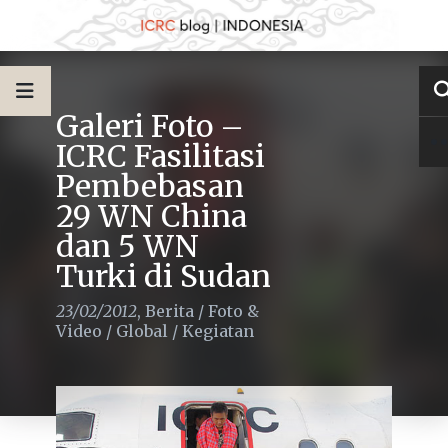
Galeri Foto –
ICRC Fasilitasi
Pembebasan
29 WN China
dan 5 WN
Turki di Sudan
23/02/2012
,
Berita
/
Foto &
Video
/
Global
/
Kegiatan