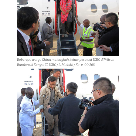
Beberapa warga China melangkah keluar pesawat ICRC di Wilson
Bandara di Kenya. © ICRC / L. Mukuhi / Ke-e-00.268