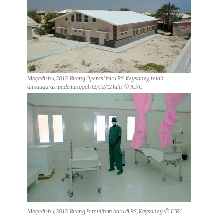
Mogadishu, 2012. Ruang Operasi baru RS. Keysaney, telah
diinaugurasi pada tanggal 02/02/12 lalu. © ICRC
Mogadishu, 2012. Ruang Pemulihan baru di RS, Keysaney. © ICRC