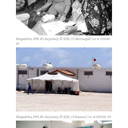
Mogadishu, 1992. RS. Keysaney © ICRC / F. McDougall / so-n-00065-
19
Mogadishu, 1993. RS. Keysaney © ICRC / P. Boussel / so-d-00026-03