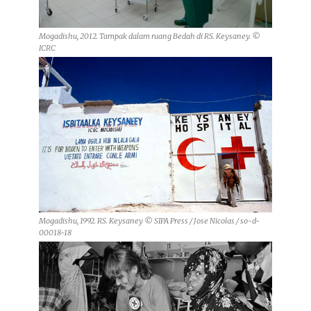
Mogadishu, 2012. Tampak dalam ruang Bedah di RS. Keysaney. ©
ICRC
Mogadishu, 1992. RS. Keysaney © SIPA Press / Jose Nicolas / so-d-
00018-18