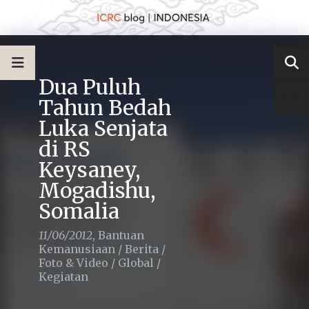
Dua Puluh
Tahun Bedah
Luka Senjata
di RS
Keysaney,
Mogadishu,
Somalia
11/06/2012
,
Bantuan
Kemanusiaan
/
Berita
/
Foto & Video
/
Global
/
Kegiatan