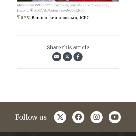
Mogadishu, 1995. ICRC nurse taking care of a child at Keysaney
Hospital © ICRC / A. Nosten / so-d-00032-05
Tags:
,
Bantuan kemanusiaan
ICRC
Share this article
twitter
facebook
instagram
youtub
Follow us