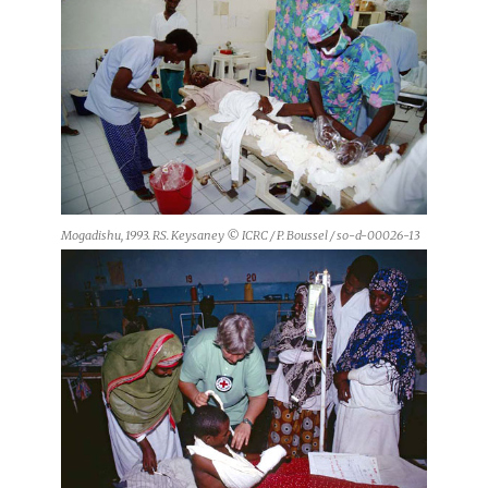
Mogadishu, 1993. RS. Keysaney © ICRC / P. Boussel / so-d-00026-13