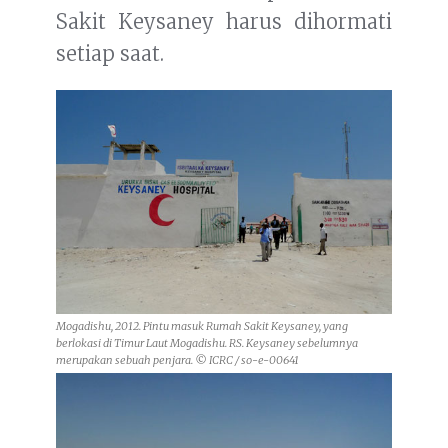
Sakit Keysaney harus dihormati
setiap saat.
Mogadishu, 2012. Pintu masuk Rumah Sakit Keysaney, yang
berlokasi di Timur Laut Mogadishu. RS. Keysaney sebelumnya
merupakan sebuah penjara. © ICRC / so-e-00641