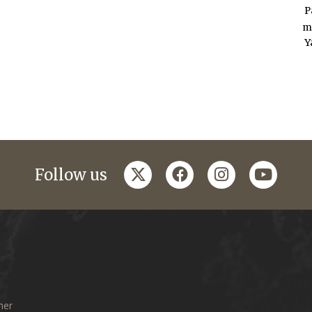
P
m
Y
twitter
facebook
instagram
youtub
Follow us
mer