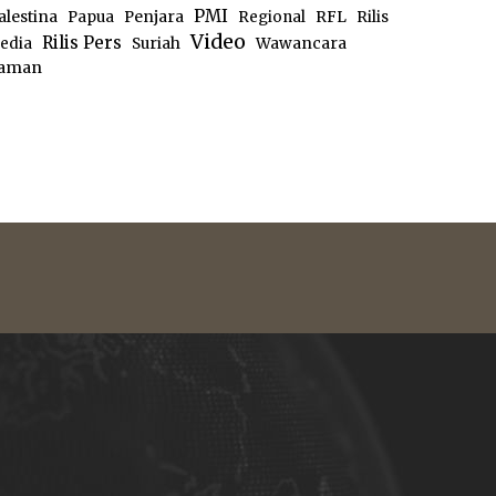
PMI
alestina
Papua
Penjara
Regional
RFL
Rilis
Video
Rilis Pers
edia
Suriah
Wawancara
aman
e