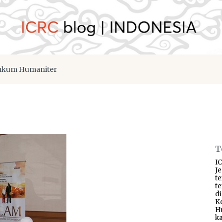
kum Humaniter
T
IC
J
t
t
d
K
H
ka