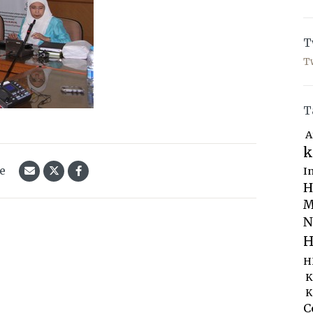
T
T
T
A
k
le
I
H
M
N
H
H
K
K
C