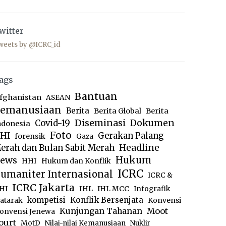
witter
weets by @ICRC_id
ags
Bantuan
fghanistan
ASEAN
emanusiaan
Berita
Berita Global
Berita
Diseminasi
Dokumen
Covid-19
ndonesia
Foto
HI
Gerakan Palang
forensik
Gaza
Headline
erah dan Bulan Sabit Merah
ews
Hukum
HHI
Hukum dan Konflik
ICRC
umaniter Internasional
ICRC &
ICRC Jakarta
IHL
HI
IHL MCC
Infografik
kompetisi
Konflik Bersenjata
atarak
Konvensi
Moot
Kunjungan Tahanan
onvensi Jenewa
ourt
MotD
Nilai-nilai Kemanusiaan
Nuklir