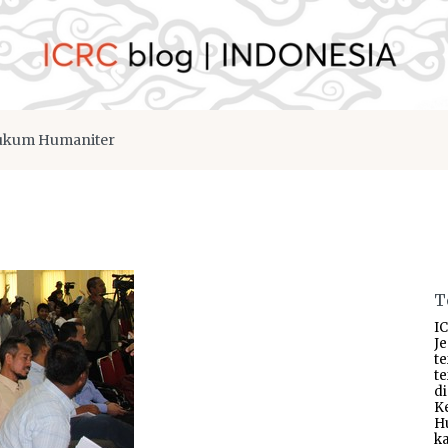
kum Humaniter
T
IC
J
t
t
d
K
H
ka