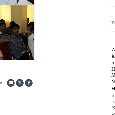
T
T
T
A
k
I
H
M
N
le
H
H
K
K
C