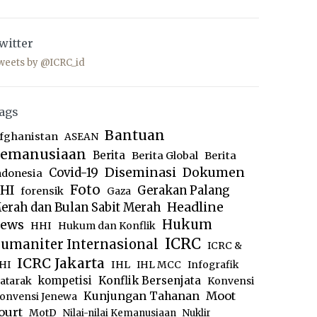
witter
weets by @ICRC_id
ags
Bantuan
fghanistan
ASEAN
emanusiaan
Berita
Berita Global
Berita
Diseminasi
Dokumen
Covid-19
ndonesia
Foto
HI
Gerakan Palang
forensik
Gaza
Headline
erah dan Bulan Sabit Merah
ews
Hukum
HHI
Hukum dan Konflik
ICRC
umaniter Internasional
ICRC &
ICRC Jakarta
IHL
HI
IHL MCC
Infografik
kompetisi
Konflik Bersenjata
atarak
Konvensi
Moot
Kunjungan Tahanan
onvensi Jenewa
ourt
MotD
Nilai-nilai Kemanusiaan
Nuklir