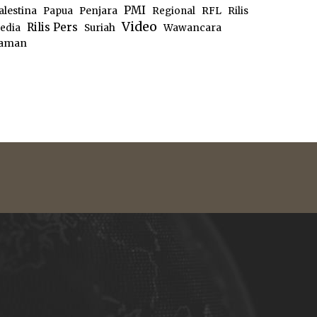
PMI
alestina
Papua
Penjara
Regional
RFL
Rilis
Video
Rilis Pers
edia
Suriah
Wawancara
aman
e