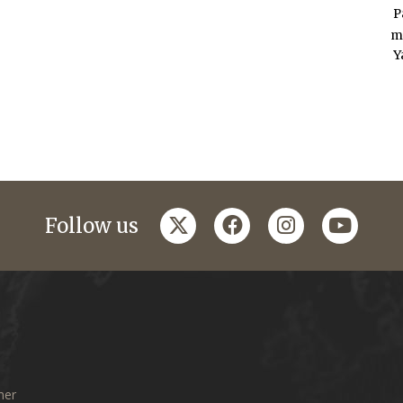
P
m
Y
twitter
facebook
instagram
youtub
Follow us
mer