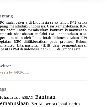
entang
RC mulai bekerja di Indonesia sejak tahun 1942 ketika
epang menduduki Indonesia. Usai kemerdekaan, ICRC
erus hadir untuk memberikan bantuan kemanusiaan,
ermasuk obat-obatan melalui PMI. Keberadaan ICRC
ipermanenkan oleh Pemerintah Indonesia tahun 1979.
egiatan ICRC dititikberatkan pada promosi Hukum
umaniter Internasional (HHI) dan pengembangan
pasitas PMI di Indonesia dan CVTL di Timor Leste.
witter
weets by @ICRC_id
ags
Bantuan
fghanistan
ASEAN
emanusiaan
Berita
Berita Global
Berita