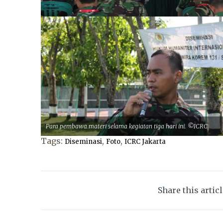
Para pembawa materi selama kegiatan tiga hari ini. ©ICRC
Tags:
,
,
Diseminasi
Foto
ICRC Jakarta
Share this artic