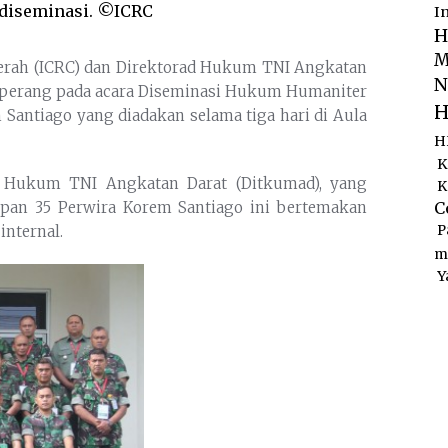
 diseminasi. ©ICRC
I
H
M
Merah (ICRC) dan Direktorad Hukum TNI Angkatan
N
 perang pada acara Diseminasi Hukum Humaniter
H
Santiago yang diadakan selama tiga hari di Aula
H
K
s Hukum TNI Angkatan Darat (Ditkumad), yang
K
C
epan 35 Perwira Korem Santiago ini bertemakan
P
internal.
m
Y