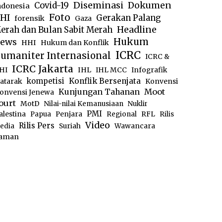
Diseminasi
Dokumen
Covid-19
ndonesia
Foto
HI
Gerakan Palang
forensik
Gaza
Headline
erah dan Bulan Sabit Merah
ews
Hukum
HHI
Hukum dan Konflik
ICRC
umaniter Internasional
ICRC &
ICRC Jakarta
IHL
HI
IHL MCC
Infografik
kompetisi
Konflik Bersenjata
atarak
Konvensi
Moot
Kunjungan Tahanan
onvensi Jenewa
ourt
MotD
Nilai-nilai Kemanusiaan
Nuklir
PMI
alestina
Papua
Penjara
Regional
RFL
Rilis
Video
Rilis Pers
edia
Suriah
Wawancara
aman