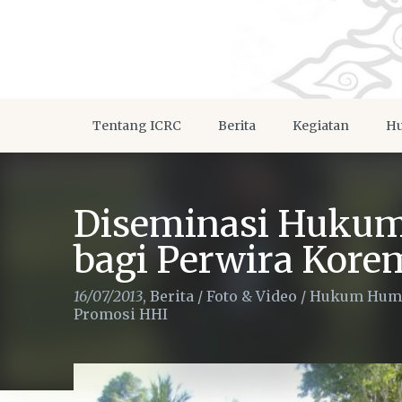
Tentang ICRC
Berita
Kegiatan
Hu
Diseminasi Huku
bagi Perwira Kore
16/07/2013
,
Berita
/
Foto & Video
/
Hukum Huma
Promosi HHI