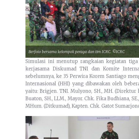
Berfoto bersama kelompok peraga dan tim ICRC. ©ICRC
Simulasi ini menutup rangkaian kegiatan ti
kerjasama Diskumad TNI dan Komite Interna
sebelumnya, ke 35 Perwira Korem Santiago me
Internasional (HHI) yang dibawakan oleh beber
yaitu: Brigjen. TNI. Mulyono, SH., MH. (Direktu
Buaton, SH., LLM., Mayor. Chk. Fika Budhiana, SE.,
MHum. (Ditkumad), Kapten. Chk. Gatot Sumarjono, 