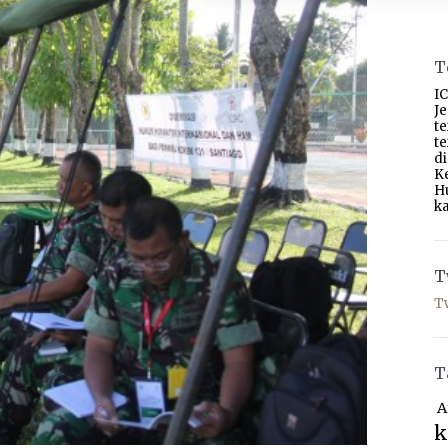
T
IC
J
t
t
d
K
H
ka
T
T
T
A
k