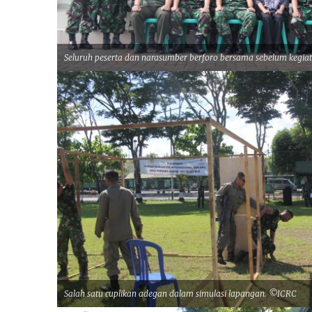
Seluruh peserta dan narasumber berforo bersama sebelum kegia
Salah satu cuplikan adegan dalam simulasi lapangan. ©ICRC