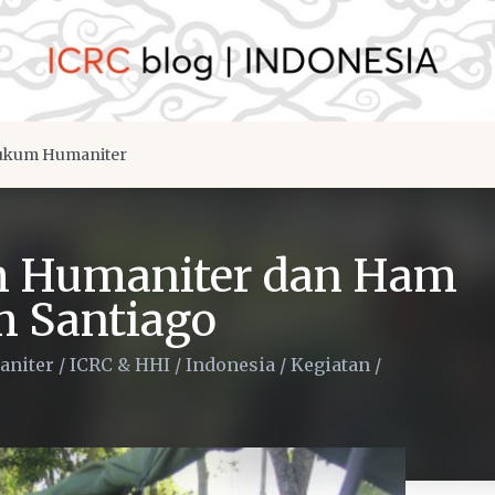
kum Humaniter
m Humaniter dan Ham
m Santiago
niter
/
ICRC & HHI
/
Indonesia
/
Kegiatan
/