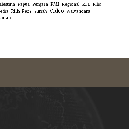
PMI
alestina
Papua
Penjara
Regional
RFL
Rilis
Video
Rilis Pers
edia
Suriah
Wawancara
aman
e