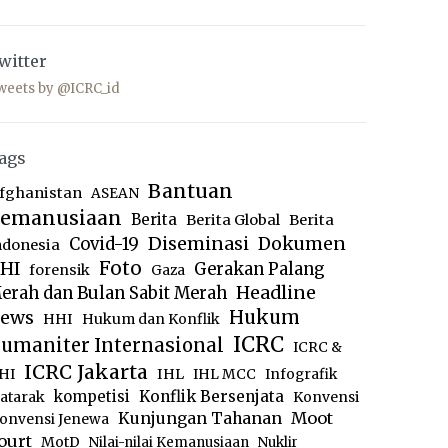
witter
weets by @ICRC_id
ags
Bantuan
fghanistan
ASEAN
emanusiaan
Berita
Berita Global
Berita
Diseminasi
Dokumen
Covid-19
ndonesia
Foto
HI
Gerakan Palang
forensik
Gaza
Headline
erah dan Bulan Sabit Merah
ews
Hukum
HHI
Hukum dan Konflik
ICRC
umaniter Internasional
ICRC &
ICRC Jakarta
IHL
HI
IHL MCC
Infografik
kompetisi
Konflik Bersenjata
atarak
Konvensi
Moot
Kunjungan Tahanan
onvensi Jenewa
ourt
MotD
Nilai-nilai Kemanusiaan
Nuklir