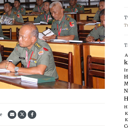
T
T
T
A
k
I
H
M
N
H
H
K
le
K
C