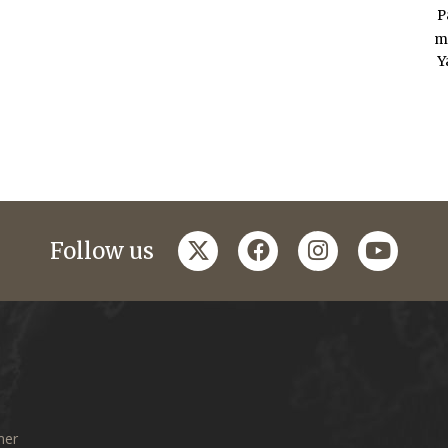
P
m
Y
twitter
facebook
instagram
youtub
Follow us
mer