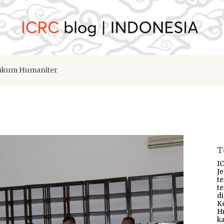
kum Humaniter
T
IC
J
t
t
d
K
H
ka