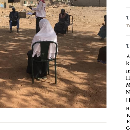
T
T
T
A
k
I
H
M
N
H
H
K
K
C