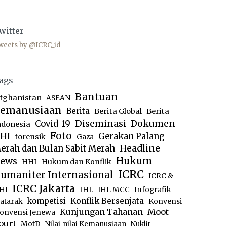
witter
weets by @ICRC_id
ags
Bantuan
fghanistan
ASEAN
emanusiaan
Berita
Berita Global
Berita
Diseminasi
Dokumen
Covid-19
ndonesia
Foto
HI
Gerakan Palang
forensik
Gaza
Headline
erah dan Bulan Sabit Merah
ews
Hukum
HHI
Hukum dan Konflik
ICRC
umaniter Internasional
ICRC &
ICRC Jakarta
IHL
HI
IHL MCC
Infografik
kompetisi
Konflik Bersenjata
atarak
Konvensi
Moot
Kunjungan Tahanan
onvensi Jenewa
ourt
MotD
Nilai-nilai Kemanusiaan
Nuklir