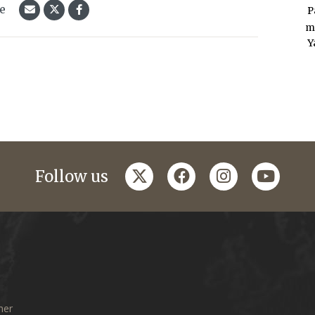
le
P
m
Y
twitter
facebook
instagram
youtub
Follow us
mer