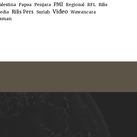
PMI
alestina
Papua
Penjara
Regional
RFL
Rilis
Video
Rilis Pers
edia
Suriah
Wawancara
aman
e