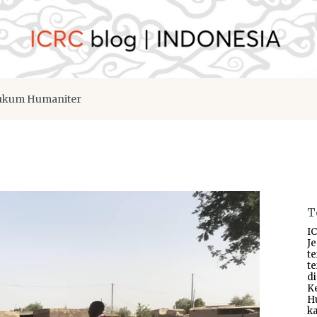
kum Humaniter
T
IC
J
t
t
d
K
H
ka