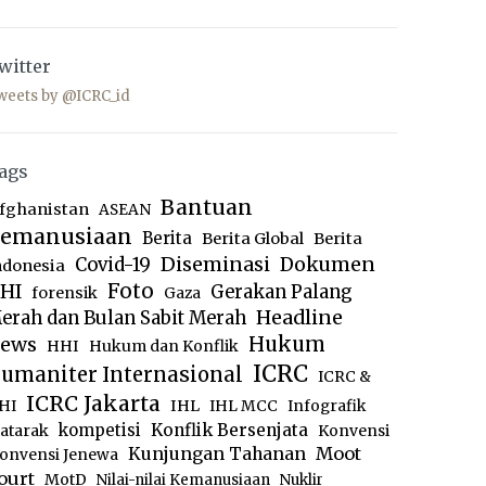
witter
weets by @ICRC_id
ags
Bantuan
fghanistan
ASEAN
emanusiaan
Berita
Berita Global
Berita
Diseminasi
Dokumen
Covid-19
ndonesia
Foto
HI
Gerakan Palang
forensik
Gaza
Headline
erah dan Bulan Sabit Merah
ews
Hukum
HHI
Hukum dan Konflik
ICRC
umaniter Internasional
ICRC &
ICRC Jakarta
IHL
HI
IHL MCC
Infografik
kompetisi
Konflik Bersenjata
atarak
Konvensi
Moot
Kunjungan Tahanan
onvensi Jenewa
ourt
MotD
Nilai-nilai Kemanusiaan
Nuklir