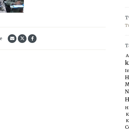
T
T
le
T
A
k
I
H
M
N
H
H
K
K
C