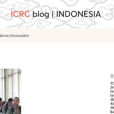
kum Humaniter
T
IC
J
t
t
d
K
H
ka