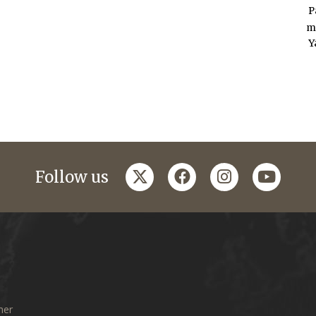
P
m
Y
twitter
facebook
instagram
youtub
Follow us
mer