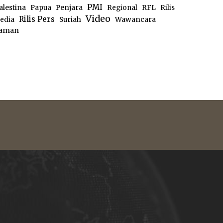
PMI
alestina
Papua
Penjara
Regional
RFL
Rilis
Video
Rilis Pers
edia
Suriah
Wawancara
aman
e