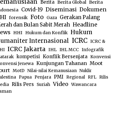
emanusiaan
Berita
Berita Global
Berita
Diseminasi
Dokumen
Covid-19
ndonesia
Foto
HI
Gerakan Palang
forensik
Gaza
Headline
erah dan Bulan Sabit Merah
ews
Hukum
HHI
Hukum dan Konflik
ICRC
umaniter Internasional
ICRC &
ICRC Jakarta
IHL
HI
IHL MCC
Infografik
kompetisi
Konflik Bersenjata
atarak
Konvensi
Moot
Kunjungan Tahanan
onvensi Jenewa
ourt
MotD
Nilai-nilai Kemanusiaan
Nuklir
PMI
alestina
Papua
Penjara
Regional
RFL
Rilis
Video
Rilis Pers
edia
Suriah
Wawancara
aman