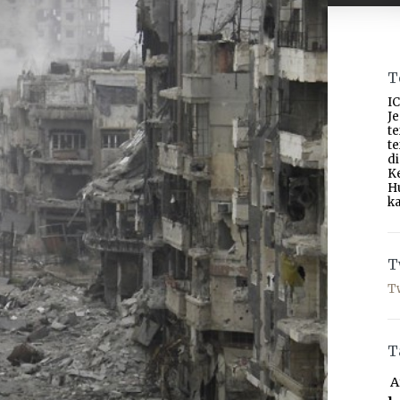
T
IC
J
t
t
d
K
H
ka
T
T
T
A