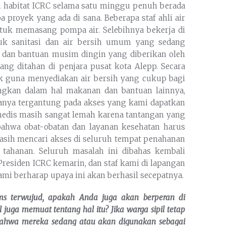
dan habitat ICRC selama satu minggu penuh berada
 proyek yang ada di sana. Beberapa staf ahli air
untuk memasang pompa air. Selebihnya bekerja di
tuk sanitasi dan air bersih umum yang sedang
an dan bantuan musim dingin yang diberikan oleh
ang ditahan di penjara pusat kota Alepp. Secara
k guna menyediakan air bersih yang cukup bagi
angkan dalam hal makanan dan bantuan lainnya,
muanya tergantung pada akses yang kami dapatkan
medis masih sangat lemah karena tantangan yang
ahwa obat-obatan dan layanan kesehatan harus
 masih mencari akses di seluruh tempat penahanan
tahanan. Seluruh masalah ini dibahas kembali
residen ICRC kemarin, dan staf kami di lapangan
ami berharap upaya ini akan berhasil secepatnya.
oms terwujud, apakah Anda juga akan berperan di
 juga memuat tentang hal itu?
Jika warga sipil tetap
ti bahwa mereka sedang atau akan digunakan sebagai