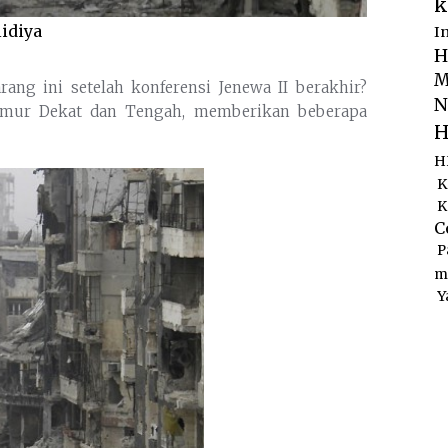
k
lidiya
I
H
M
ang ini setelah konferensi Jenewa II berakhir?
N
Timur Dekat dan Tengah, memberikan beberapa
H
H
K
K
C
P
m
Y