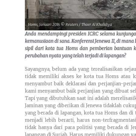
Homs, Januari 2014 © Reuters / Thaer Al Khalidiya
Anda mendampingi presiden ICRC selama kunjungan
kemanusiaan di
sana
. Konferensi Jenewa II, di mana
sipil dari kota tua Homs dan pemberian bantuan k
perubahan nyata yang telah terjadi di lapangan?
Sayangnya, belum ada yang terealisasikan seja
tidak memiliki akses ke kota tua Homs atau k
menyambut baik deklarasi dan perjanjian-perjan
kami menyambut baik perjanjian yang dibuat se
Tapi yang dibutuhkan saat ini adalah merelisas
Jaminan yang diberikan di Jenewa tidaklah cuk
yang berada di lapangan, kota tua Homs dan di 
menjadi lebih berarti, harus non-terfragment
tidak hanya dari para politisi yang berada di 
lapangan di Suriah. Harus memiliki dukungan yan