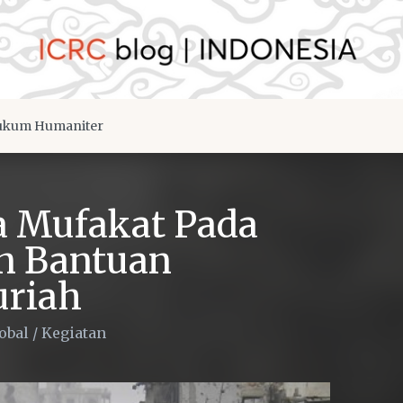
kum Humaniter
a Mufakat Pada
n Bantuan
uriah
obal
/
Kegiatan