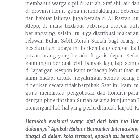
membantu warga sipil di Suriah. Staf ahli air 
di provinsi Homs guna menindaklanjuti beberapa
dan habitat lainnya juga berada di Al Rastan 
Alepp, di mana terdapat beberapa proyek un
berlangsung, selain itu juga distribusi makan
relawan Bulan Sabit Merah Suriah bagi orang y
keseluruhan, upaya ini berkembang dengan bai
jutaan orang yang berada di garis depan. Sed
kami ingin berbuat lebih banyak lagi, tapi se
di lapangan. Respon kami terhadap kebutuhan 
kami hadapi untuk meyakinkan semua orang b
diberikan secara tidak berpihak. Saat ini, kami
guna memantau pengobatan dan kondisi para 
dengan pimerintahan Suriah selama kunjungan P
menangani hal-hal yang perlu ditindak lanjuti. K
Haruskah evakuasi warga sipil dari kota tua H
dalamnya? Apakah Hukum Humaniter Internasional
tinggal di dalam kota tersebut, apakah itu berar