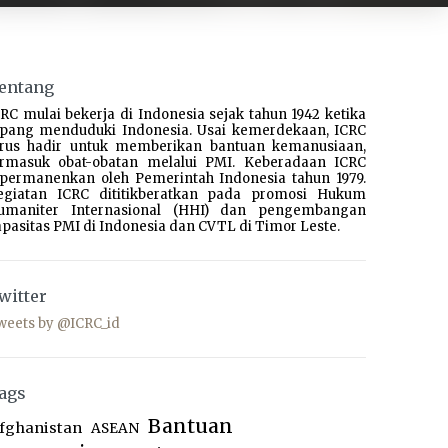
entang
RC mulai bekerja di Indonesia sejak tahun 1942 ketika
epang menduduki Indonesia. Usai kemerdekaan, ICRC
erus hadir untuk memberikan bantuan kemanusiaan,
ermasuk obat-obatan melalui PMI. Keberadaan ICRC
ipermanenkan oleh Pemerintah Indonesia tahun 1979.
egiatan ICRC dititikberatkan pada promosi Hukum
umaniter Internasional (HHI) dan pengembangan
pasitas PMI di Indonesia dan CVTL di Timor Leste.
witter
weets by @ICRC_id
ags
Bantuan
fghanistan
ASEAN