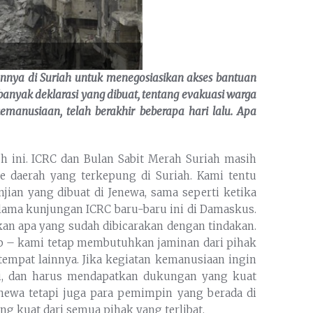
nya di Suriah untuk menegosiasikan akses bantuan
 banyak deklarasi yang dibuat, tentang evakuasi warga
emanusiaan, telah berakhir beberapa hari lalu. Apa
uh ini. ICRC dan Bulan Sabit Merah Suriah masih
e daerah yang terkepung di Suriah. Kami tentu
jian yang dibuat di Jenewa, sama seperti ketika
lama kunjungan ICRC baru-baru ini di Damaskus.
ikan apa yang sudah dibicarakan dengan tindakan.
up – kami tetap membutuhkan jaminan dari pihak
tempat lainnya. Jika kegiatan kemanusiaan ingin
asi, dan harus mendapatkan dukungan yang kuat
Jenewa tetapi juga para pemimpin yang berada di
g kuat dari semua pihak yang terlibat.