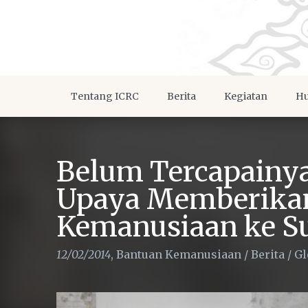
Tentang ICRC
Berita
Kegiatan
Hu
Belum Tercapainy
Upaya Memberika
Kemanusiaan ke S
12/02/2014
,
Bantuan Kemanusiaan
/
Berita
/
Gl