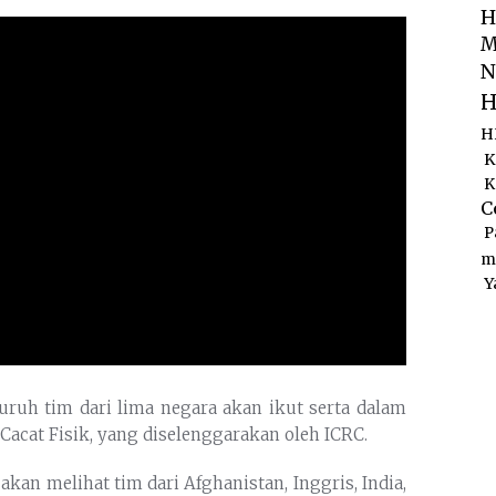
H
M
N
H
H
K
K
C
P
m
Y
uruh tim dari lima negara akan ikut serta dalam
acat Fisik, yang diselenggarakan oleh ICRC.
kan melihat tim dari Afghanistan, Inggris, India,