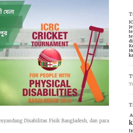
T
IC
J
t
t
d
K
H
ka
T
T
T
A
nyandang Disabilitas Fisik Bangladesh, dan para
k
I