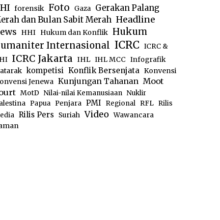
Foto
HI
Gerakan Palang
forensik
Gaza
Headline
erah dan Bulan Sabit Merah
ews
Hukum
HHI
Hukum dan Konflik
ICRC
umaniter Internasional
ICRC &
ICRC Jakarta
IHL
HI
IHL MCC
Infografik
kompetisi
Konflik Bersenjata
atarak
Konvensi
Moot
Kunjungan Tahanan
onvensi Jenewa
ourt
MotD
Nilai-nilai Kemanusiaan
Nuklir
PMI
alestina
Papua
Penjara
Regional
RFL
Rilis
Video
Rilis Pers
edia
Suriah
Wawancara
aman