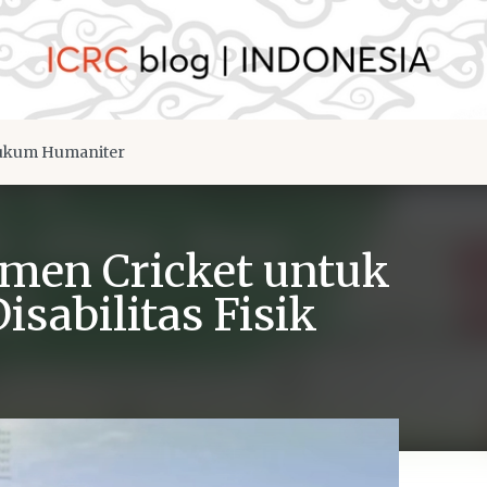
kum Humaniter
men Cricket untuk
sabilitas Fisik