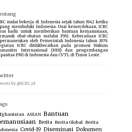
entang
RC mulai bekerja di Indonesia sejak tahun 1942 ketika
epang menduduki Indonesia. Usai kemerdekaan, ICRC
erus hadir untuk memberikan bantuan kemanusiaan,
ermasuk obat-obatan melalui PMI. Keberadaan ICRC
ipermanenkan oleh Pemerintah Indonesia tahun 1979.
egiatan ICRC dititikberatkan pada promosi Hukum
umaniter Internasional (HHI) dan pengembangan
pasitas PMI di Indonesia dan CVTL di Timor Leste.
witter
weets by @ICRC_id
ags
Bantuan
fghanistan
ASEAN
emanusiaan
Berita
Berita Global
Berita
Diseminasi
Dokumen
Covid-19
ndonesia