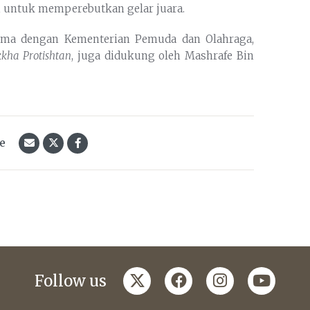
n untuk memperebutkan gelar juara.
asama dengan Kementerian Pemuda dan Olahraga,
kkha Protishtan
, juga didukung oleh Mashrafe Bin
le
twitter
facebook
instagram
youtub
Follow us