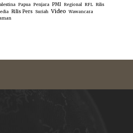
PMI
alestina
Papua
Penjara
Regional
RFL
Rilis
Video
Rilis Pers
edia
Suriah
Wawancara
aman
e