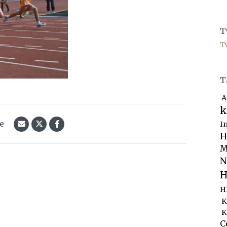
T
T
T
A
k
le
I
H
M
N
H
H
K
K
C