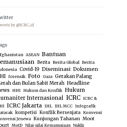
witter
weets by @ICRC_id
ags
Bantuan
fghanistan
ASEAN
emanusiaan
Berita
Berita Global
Berita
Diseminasi
Dokumen
Covid-19
ndonesia
Foto
HI
Gerakan Palang
forensik
Gaza
Headline
erah dan Bulan Sabit Merah
ews
Hukum
HHI
Hukum dan Konflik
ICRC
umaniter Internasional
ICRC &
ICRC Jakarta
IHL
HI
IHL MCC
Infografik
kompetisi
Konflik Bersenjata
atarak
Konvensi
Moot
Kunjungan Tahanan
onvensi Jenewa
ourt
MotD
Nilai-nilai Kemanusiaan
Nuklir