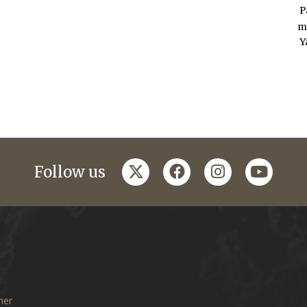
P
m
Y
twitter
facebook
instagram
youtub
Follow us
mer