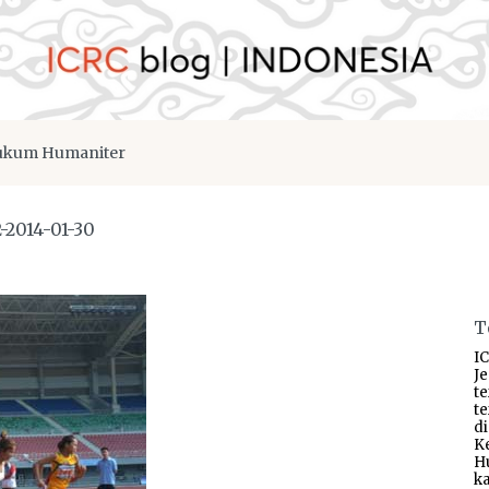
kum Humaniter
-2014-01-30
T
IC
J
t
t
d
K
H
ka