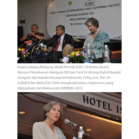
Kuala Lumpur, Malaysia. Wakil Preside ICRC, Christine Beerli,
Menteri Pertahanan Malaysia YB Dato’ Seri Dr Ahmad Zahid Hamidi
(tengah) dan Kepala Pasukan Pertahanan, Y. Bhg. Jen. Tan. Sri
Zulkifeli bin Mohd Zin (kiri) menghadiri press conference yang
dilanjutkan membuka acara SWIRMO 2012.