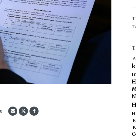
T
T
T
A
k
I
H
M
N
H
le
H
K
K
C