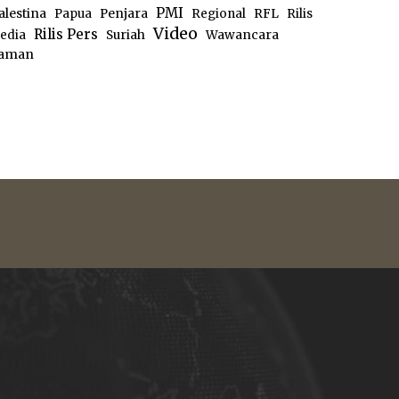
PMI
alestina
Papua
Penjara
Regional
RFL
Rilis
Video
Rilis Pers
edia
Suriah
Wawancara
aman
e