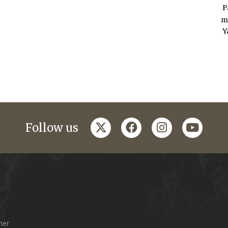
P
m
Y
twitter
facebook
instagram
youtub
Follow us
mer