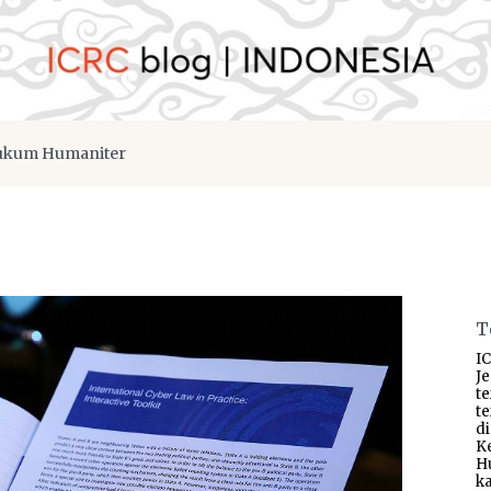
kum Humaniter
T
IC
J
t
t
d
K
H
ka