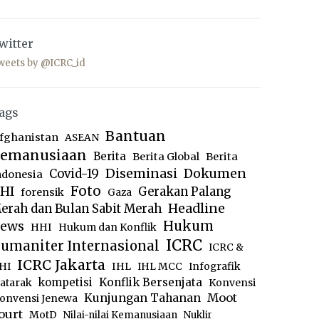
witter
weets by @ICRC_id
ags
Bantuan
fghanistan
ASEAN
emanusiaan
Berita
Berita Global
Berita
Diseminasi
Dokumen
Covid-19
ndonesia
Foto
HI
Gerakan Palang
forensik
Gaza
Headline
erah dan Bulan Sabit Merah
ews
Hukum
HHI
Hukum dan Konflik
ICRC
umaniter Internasional
ICRC &
ICRC Jakarta
IHL
HI
IHL MCC
Infografik
kompetisi
Konflik Bersenjata
atarak
Konvensi
Moot
Kunjungan Tahanan
onvensi Jenewa
ourt
MotD
Nilai-nilai Kemanusiaan
Nuklir