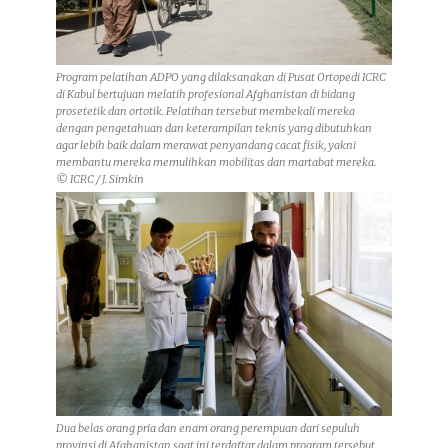
Program pelatihan ADPO yang dilaksanakan di Pusat Ortopedi ICRC
di Kabul bertujuan melatih profesional Afghanistan di bidang
prosetetik dan ortotik. Pelatihan tersebut membekali mereka
dengan pengetahuan dan keterampilan teknis yang dibutuhkan
agar lebih baik dalam merawat penyandang cacat fisik, yakni
membantu mereka memulihkan mobilitas dan martabat mereka.
© ICRC / J. Simkin
Dua belas orang pria dan enam orang perempuan dari sepuluh
provinsi di Afghanistan saat ini terdaftar dalam program tersebut