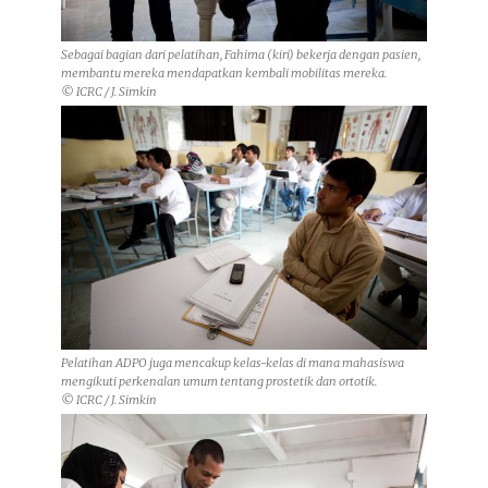
Sebagai bagian dari pelatihan, Fahima (kiri) bekerja dengan pasien,
membantu mereka mendapatkan kembali mobilitas mereka.
© ICRC / J. Simkin
Pelatihan ADPO juga mencakup kelas-kelas di mana mahasiswa
mengikuti perkenalan umum tentang prostetik dan ortotik.
© ICRC / J. Simkin