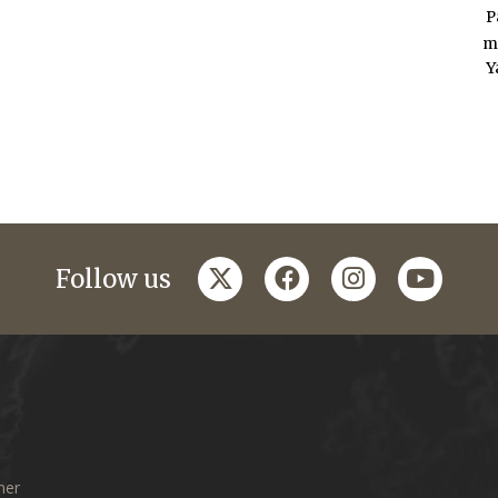
P
m
Y
twitter
facebook
instagram
youtub
Follow us
mer