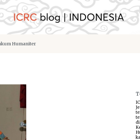
kum Humaniter
T
IC
J
t
t
d
K
H
ka