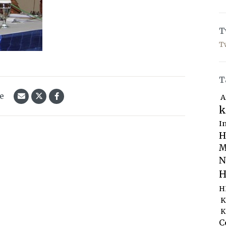
T
T
T
le
A
k
I
H
M
N
H
H
K
K
C