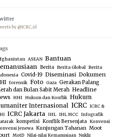
witter
weets by @ICRC_id
ags
Bantuan
fghanistan
ASEAN
emanusiaan
Berita
Berita Global
Berita
Diseminasi
Dokumen
Covid-19
ndonesia
Foto
HI
Gerakan Palang
forensik
Gaza
Headline
erah dan Bulan Sabit Merah
ews
Hukum
HHI
Hukum dan Konflik
ICRC
umaniter Internasional
ICRC &
ICRC Jakarta
IHL
HI
IHL MCC
Infografik
kompetisi
Konflik Bersenjata
atarak
Konvensi
Moot
Kunjungan Tahanan
onvensi Jenewa
ourt
MotD
Nilai-nilai Kemanusiaan
Nuklir