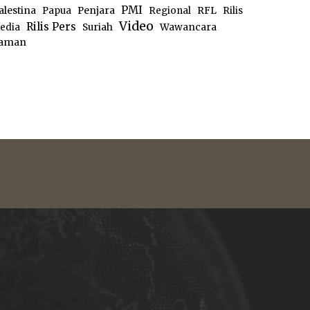
PMI
alestina
Papua
Penjara
Regional
RFL
Rilis
Video
Rilis Pers
edia
Suriah
Wawancara
aman
e