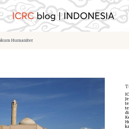
kum Humaniter
T
IC
J
t
t
d
K
H
ka