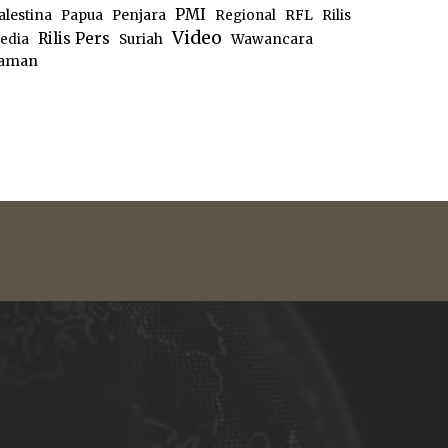
PMI
alestina
Papua
Penjara
Regional
RFL
Rilis
Video
Rilis Pers
edia
Suriah
Wawancara
aman
e