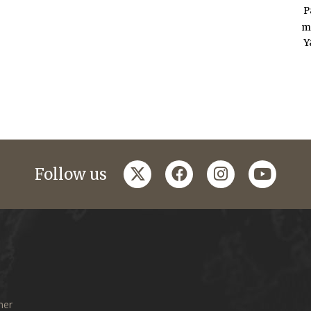
P
m
Y
twitter
facebook
instagram
youtub
Follow us
mer