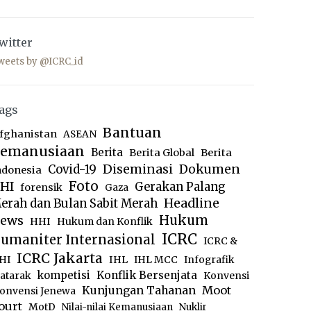
witter
weets by @ICRC_id
ags
Bantuan
fghanistan
ASEAN
emanusiaan
Berita
Berita Global
Berita
Diseminasi
Dokumen
Covid-19
ndonesia
Foto
HI
Gerakan Palang
forensik
Gaza
Headline
erah dan Bulan Sabit Merah
ews
Hukum
HHI
Hukum dan Konflik
ICRC
umaniter Internasional
ICRC &
ICRC Jakarta
IHL
HI
IHL MCC
Infografik
kompetisi
Konflik Bersenjata
atarak
Konvensi
Moot
Kunjungan Tahanan
onvensi Jenewa
ourt
MotD
Nilai-nilai Kemanusiaan
Nuklir