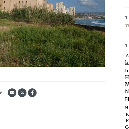
T
T
T
A
k
I
H
M
N
le
H
H
K
K
C