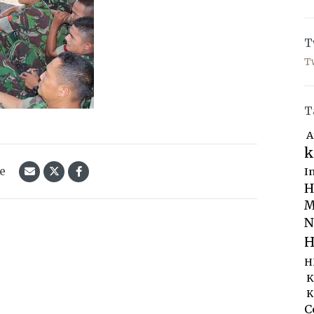
T
T
T
A
k
le
I
H
M
N
H
H
K
K
C