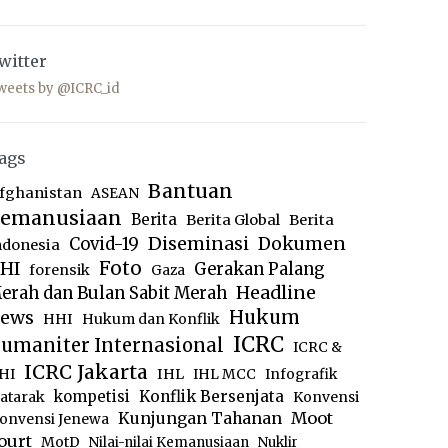
witter
weets by @ICRC_id
ags
Bantuan
fghanistan
ASEAN
emanusiaan
Berita
Berita Global
Berita
Diseminasi
Dokumen
Covid-19
ndonesia
Foto
HI
Gerakan Palang
forensik
Gaza
Headline
erah dan Bulan Sabit Merah
ews
Hukum
HHI
Hukum dan Konflik
ICRC
umaniter Internasional
ICRC &
ICRC Jakarta
IHL
HI
IHL MCC
Infografik
kompetisi
Konflik Bersenjata
atarak
Konvensi
Moot
Kunjungan Tahanan
onvensi Jenewa
ourt
MotD
Nilai-nilai Kemanusiaan
Nuklir