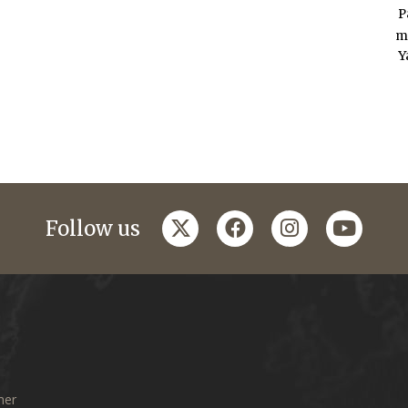
P
m
Y
twitter
facebook
instagram
youtub
Follow us
mer