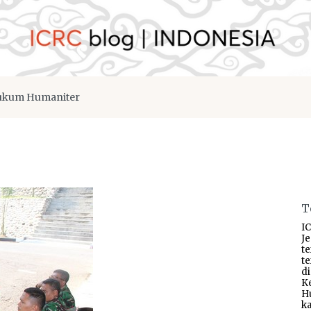
kum Humaniter
T
IC
J
t
t
d
K
H
ka