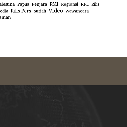
PMI
alestina
Papua
Penjara
Regional
RFL
Rilis
Video
Rilis Pers
edia
Suriah
Wawancara
aman
e