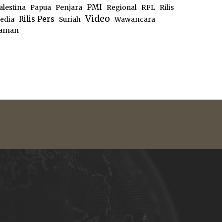
PMI
alestina
Papua
Penjara
Regional
RFL
Rilis
Video
Rilis Pers
edia
Suriah
Wawancara
aman
e