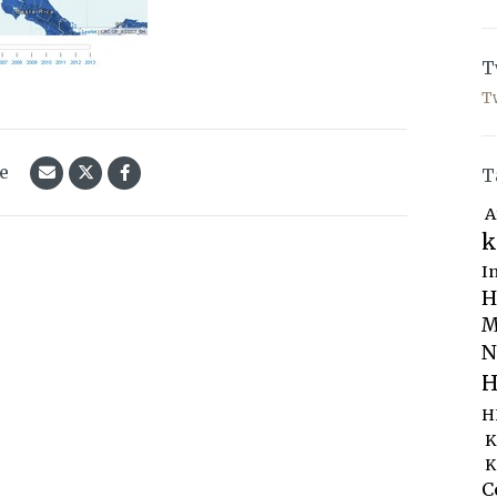
T
T
le
T
A
k
I
H
M
N
H
H
K
K
C