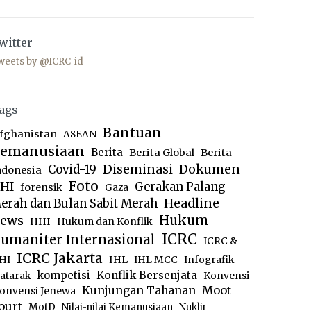
witter
weets by @ICRC_id
ags
Bantuan
fghanistan
ASEAN
emanusiaan
Berita
Berita Global
Berita
Diseminasi
Dokumen
Covid-19
ndonesia
Foto
HI
Gerakan Palang
forensik
Gaza
Headline
erah dan Bulan Sabit Merah
ews
Hukum
HHI
Hukum dan Konflik
ICRC
umaniter Internasional
ICRC &
ICRC Jakarta
IHL
HI
IHL MCC
Infografik
kompetisi
Konflik Bersenjata
atarak
Konvensi
Moot
Kunjungan Tahanan
onvensi Jenewa
ourt
MotD
Nilai-nilai Kemanusiaan
Nuklir