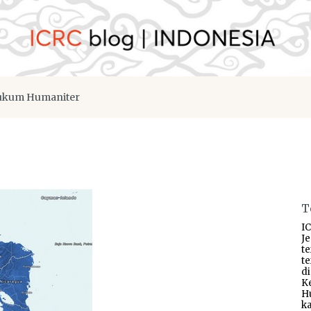
kum Humaniter
T
IC
J
t
t
d
K
H
ka