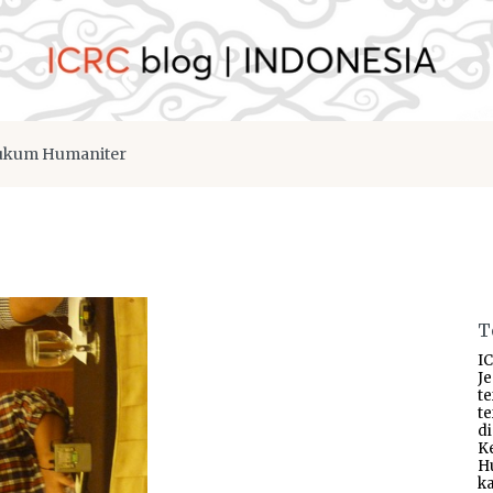
kum Humaniter
T
IC
J
t
t
d
K
H
ka