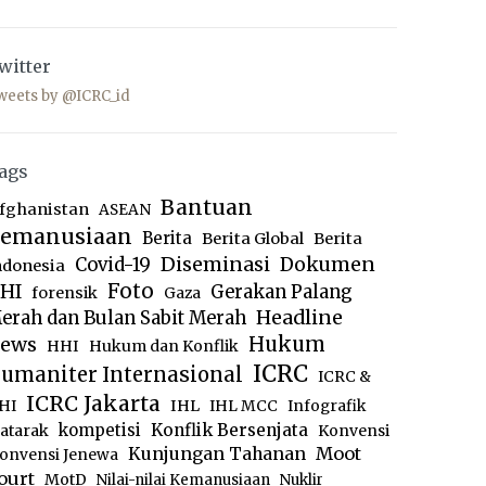
witter
weets by @ICRC_id
ags
Bantuan
fghanistan
ASEAN
emanusiaan
Berita
Berita Global
Berita
Diseminasi
Dokumen
Covid-19
ndonesia
Foto
HI
Gerakan Palang
forensik
Gaza
Headline
erah dan Bulan Sabit Merah
ews
Hukum
HHI
Hukum dan Konflik
ICRC
umaniter Internasional
ICRC &
ICRC Jakarta
IHL
HI
IHL MCC
Infografik
kompetisi
Konflik Bersenjata
atarak
Konvensi
Moot
Kunjungan Tahanan
onvensi Jenewa
ourt
MotD
Nilai-nilai Kemanusiaan
Nuklir