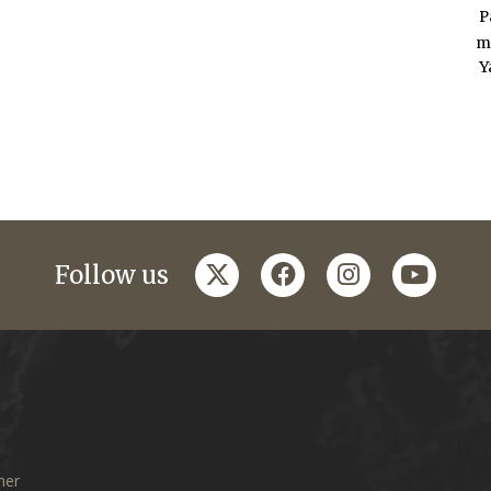
P
m
Y
twitter
facebook
instagram
youtub
Follow us
mer