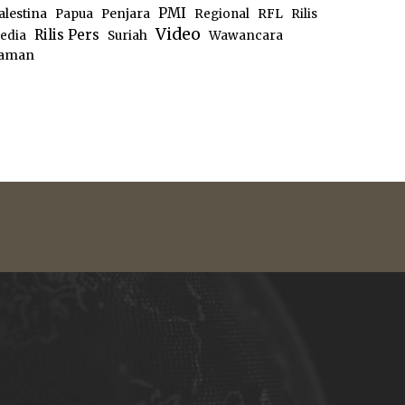
PMI
alestina
Papua
Penjara
Regional
RFL
Rilis
Video
Rilis Pers
edia
Suriah
Wawancara
aman
e