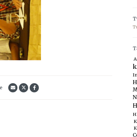
T
T
T
A
k
I
H
le
M
N
H
H
K
K
C