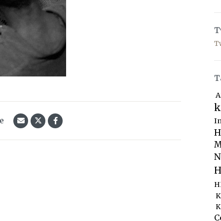
T
T
T
A
k
le
I
H
M
N
H
H
K
K
C