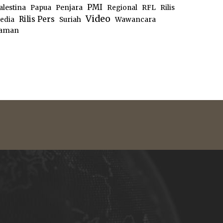
PMI
alestina
Papua
Penjara
Regional
RFL
Rilis
Video
Rilis Pers
edia
Suriah
Wawancara
aman
e