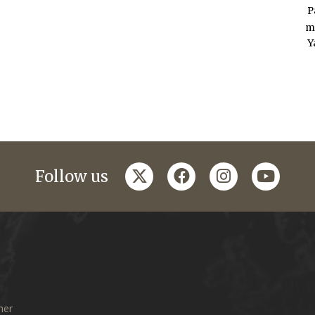
P
m
Y
twitter
facebook
instagram
youtub
Follow us
mer