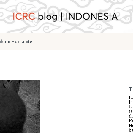
kum Humaniter
T
IC
J
t
t
d
K
H
ka