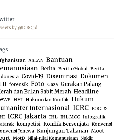
witter
weets by @ICRC_id
ags
Bantuan
fghanistan
ASEAN
emanusiaan
Berita
Berita Global
Berita
Diseminasi
Dokumen
Covid-19
ndonesia
Foto
HI
Gerakan Palang
forensik
Gaza
Headline
erah dan Bulan Sabit Merah
ews
Hukum
HHI
Hukum dan Konflik
ICRC
umaniter Internasional
ICRC &
ICRC Jakarta
IHL
HI
IHL MCC
Infografik
kompetisi
Konflik Bersenjata
atarak
Konvensi
Moot
Kunjungan Tahanan
onvensi Jenewa
ourt
MotD
Nilai-nilai Kemanusiaan
Nuklir