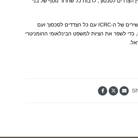
ן הצדדים לסכסוך, לרבות כל שחרור נוסף של בני
הביקור של הנשיאה ספולאריץ’ הוא חלק מהדיונים הישירים של ה-ICRC עם כל הצדדים לסכסוך ועם
, כדי לשפר את הציות למשפט הבינלאומי ההומניטרי
אל.
Sh