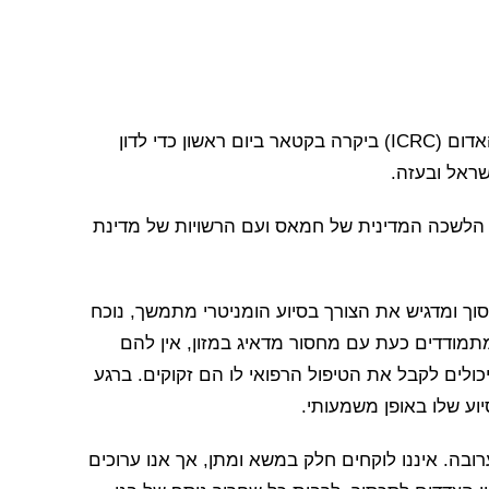
ג’נבה (ICRC) – נשיאת הוועד הבינלאומי של הצלב האדום (ICRC) ביקרה בקטאר ביום ראשון כדי לדון
ראל ובעזה.
ר הלשכה המדינית של חמאס ועם הרשויות של מדינת
סכסוך ומדגיש את הצורך בסיוע הומניטרי מתמשך, נוכח
מודדים כעת עם מחסור מדאיג במזון, אין להם
כולים לקבל את הטיפול הרפואי לו הם זקוקים. ברגע
 הערובה. איננו לוקחים חלק במשא ומתן, אך אנו ערוכים