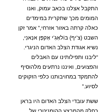
התקבל אצלנו בכאב עמוק, ואנו
המומים מכך שתקרית במימדים
כאלה קרתה באזור אזרחי,” אמר זקן
השבט (צ’יף) בּוֹלאַגִ’י אַקפָּן אנַאנִי,
נשיא אגודת הצלב האדום הניגרי.
“ליבנו ותפילותינו עם האבלים
והפצועים, ואיננו נרתעים מלהוסיף
להתמקד במחויבותנו כלפי הזקוקים
לסיוע.”
ששת עובדי הצלב האדום היו בראן
כחלק מהמבצע ההומניטרי של