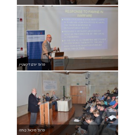
פרופ' יורם דינשטיין
פרופ' מיכאל בותה