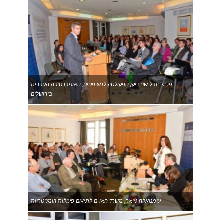
פרופ' יובל שני דיקן הפקולטה למשפטים, האוניברסיטה העברית
בירושלים
עימנואלה גייאר, משרד האו"ם לתיאום פעולות הומניטריות