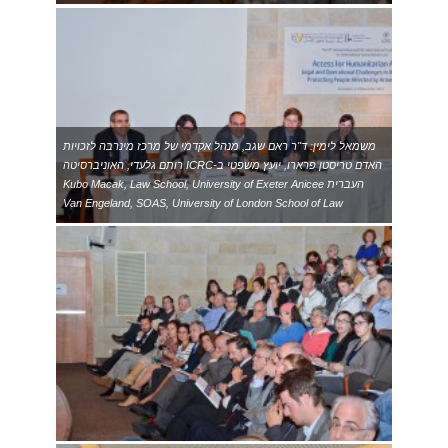
משמאל לימין: ד"ר ראם שגב, מנהל אקדמי של מרכז מינרבה לזכויות
האדם טריסטן פרארו, יועץ משפטי ב-ICRC רותם גלעדי, האוניברסיטה
העברית Kubo Macak, Law School, University of Exeter Anicee
Van Engeland, SOAS, University of London School of Law