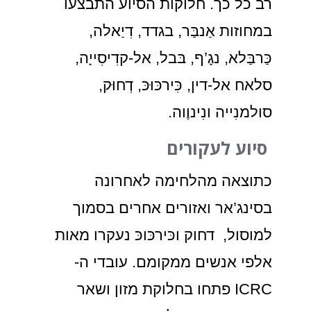
רב כל כך. חלוקות הסיוע התבצעו
במחוזות אַנבַּר, בגדד, דִיַאלה,
כַּרבַּלא, נגָ’ף, בּבל, אל-קדִיסִייָה,
סלאח אל-דין, כִּירכּוּכּ, דְחוּק,
סולמנִייה ונִינוֶוה.
סיוע לעקורים
כתוצאה מהלחימה לאחרונה
בסינג’אר ואזורים אחרים בסמוך
למוסול, דחוק וכּירכּוכּ נעקרו מאות
אלפי אנשים ממקומם. עובדי ה-
ICRC פתחו בחלוקת מזון ושאר