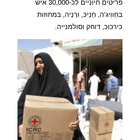
פריטים חיוניים לכ-30,000 איש
בחַווִיג’ה, חַנִיכּ, ורַנְיה, במחוזות
כּירכּוכּ, דוחק וסולמנייה.