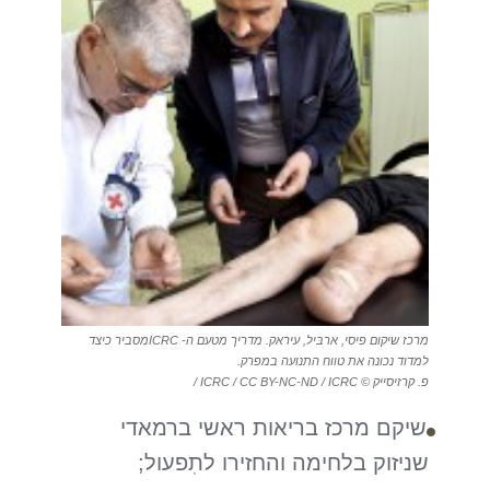
מרכז שיקום פיסי, ארבּיל, עיראק. מדריך מטעם ה- ICRCמסביר כיצד
למדוד נכונה את טווח התנועה במפרק.
פ. קרזיסייק © ICRC / CC BY-NC-ND / ICRC /
שיקם מרכז בריאות ראשי ברמאדי
שניזוק בלחימה והחזירו לתִפעול;