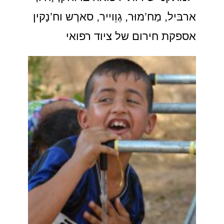
ארבּיל, מַח’מוּר, גְוֵוייר, סארֶש וח’נָקין
אספקת חירום של ציוד רפואי