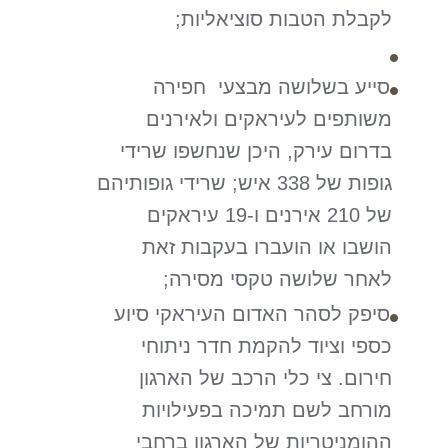
לקבלת הטבות סוציאליות;
סייע בשלושה מבצעי חפירה
משותפים לעיראקים ולאירנים
בדרום עירק, היכן שנחשפו שרידי
גופות של 338 איש; שרידי גופותיהם
של 210 אירנים ו-19 עיראקים
הושבו או הועברו בעקבות זאת
לאחר שלושה טקסי מסירה;
סיפק לסהר האדום העיראקי סיוע
כספי וציוד להקמת חדר ניתוחי
חירום. צי כלי הרכב של הארגון
מורחב לשם תמיכה בפעילויות
ההומניטריות של הארגון ברחבי