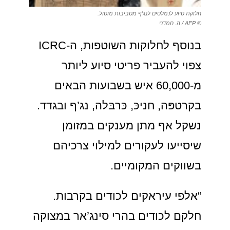
חלוקת סיוע לנמלטים לנג’ף מסביבות מוסול.
© AFP / ה. חמדני
בנוסף לחלוקות השוטפות, ה-ICRC
צפוי להעביר פריטי סיוע ליותר
מ-60,000 איש בשבועות הבאים
בקרטפּה, חניכּ, כּרבּלה, נג’ף ובגדד.
נשקל אף מתן מענקים במזומן
שיסייעו לעקורים למילוי צרכיהם
בשווקים המקומיים.
“אלפי עיראקים לכודים בקרבות.
חלקם לכודים בהרי סינג’אר במצוקה