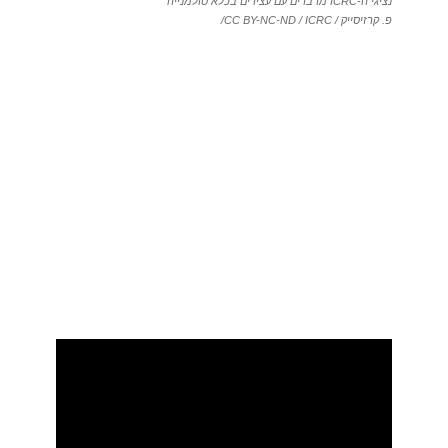
נציגי ה-ICRC מדברים עם עצירים בכלא סולמנייה
פ. קרזיסייק / CC BY-NC-ND / ICRC/