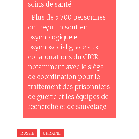
soins de santé.
• Plus de 5 700 personnes
ont reçu un soutien
psychologique et
psychosocial grâce aux
collaborations du CICR,
notamment avec le siège
de coordination pour le
traitement des prisonniers
de guerre et les équipes de
recherche et de sauvetage.
,
RUSSIE
UKRAINE