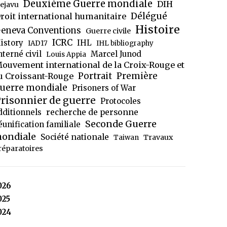
Deuxième Guerre mondiale
DIH
ejavu
Délégué
roit international humanitaire
Histoire
eneva Conventions
Guerre civile
ICRC
istory
IHL
IAD17
IHL bibliography
nterné civil
Marcel Junod
Louis Appia
ouvement international de la Croix-Rouge et
Portrait
Première
u Croissant-Rouge
uerre mondiale
Prisoners of War
risonnier de guerre
Protocoles
dditionnels
recherche de personne
Seconde Guerre
éunification familiale
ondiale
Société nationale
Travaux
Taiwan
réparatoires
026
025
024