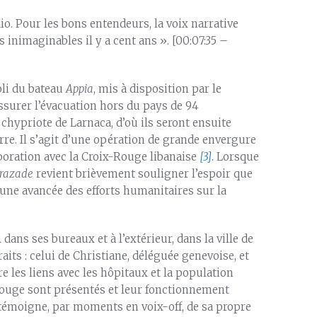
io. Pour les bons entendeurs, la voix narrative
s inimaginables il y a cent ans ». [00:07:35 –
oli du bateau
Appia
, mis à disposition par le
ssurer l’évacuation hors du pays de 94
chypriote de Larnaca, d’où ils seront ensuite
erre. Il s’agit d’une opération de grande envergure
laboration avec la Croix-Rouge libanaise
[3]
. Lorsque
razade
revient brièvement souligner l’espoir que
d’une avancée des efforts humanitaires sur la
 dans ses bureaux et à l’extérieur, dans la ville de
aits : celui de Christiane, déléguée genevoise, et
re les liens avec les hôpitaux et la population
Rouge sont présentés et leur fonctionnement
témoigne, par moments en voix-off, de sa propre