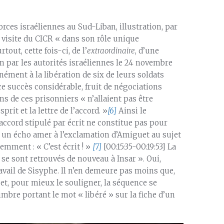
orces israéliennes au Sud-Liban, illustration, par
de visite du CICR « dans son rôle unique
tout, cette fois-ci, de l’
extraordinaire
, d’une
on par les autorités israéliennes le 24 novembre
ément à la libération de six de leurs soldats
 succès considérable, fruit de négociations
ins de ces prisonniers « n’allaient pas être
prit et la lettre de l’accord. »
[6]
Ainsi le
ccord stipulé par écrit ne constitue pas pour
t un écho amer à l’exclamation d’Amiguet au sujet
emment : « C’est écrit ! »
[7]
[00:15:35-00:19:53] La
, se sont retrouvés de nouveau à Insar ». Oui,
vail de Sisyphe. Il n’en demeure pas moins que,
et, pour mieux le souligner, la séquence se
mbre portant le mot « libéré » sur la fiche d’un