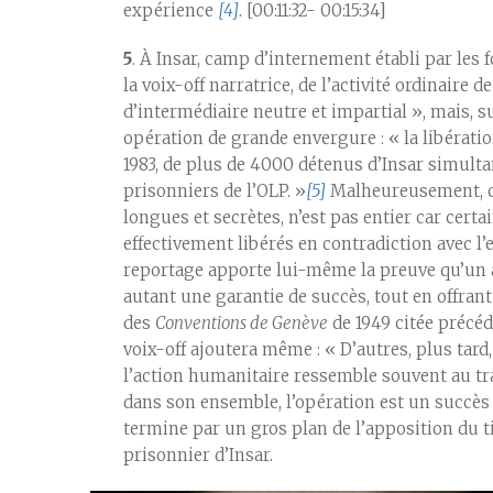
expérience
[4]
. [00:11:32- 00:15:34]
5
. À Insar, camp d’internement établi par les f
la voix-off narratrice, de l’activité ordinaire 
d’intermédiaire neutre et impartial », mais, sur
opération de grande envergure : « la libérati
1983, de plus de 4000 détenus d’Insar simultan
prisonniers de l’OLP. »
[5]
Malheureusement, ce
longues et secrètes, n’est pas entier car certa
effectivement libérés en contradiction avec l’es
reportage apporte lui-même la preuve qu’un a
autant une garantie de succès, tout en offran
des
Conventions de Genève
de 1949 citée précéd
voix-off ajoutera même : « D’autres, plus tard
l’action humanitaire ressemble souvent au tra
dans son ensemble, l’opération est un succès 
termine par un gros plan de l’apposition du ti
prisonnier d’Insar.