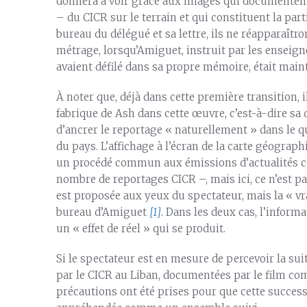
donnera à voir grâce aux images qui documentent 
– du CICR sur le terrain et qui constituent la part
bureau du délégué et sa lettre, ils ne réapparaîtr
métrage, lorsqu’Amiguet, instruit par les ensei
avaient défilé dans sa propre mémoire, était mai
À noter que, déjà dans cette première transition, 
fabrique de Ash dans cette œuvre, c’est-à-dire sa
d’ancrer le reportage « naturellement » dans le 
du pays. L’affichage à l’écran de la carte géograp
un procédé commun aux émissions d’actualités c
nombre de reportages CICR –, mais ici, ce n’est pa
est proposée aux yeux du spectateur, mais la « vr
bureau d’Amiguet
[1]
. Dans les deux cas, l’inform
un « effet de réel » qui se produit.
Si le spectateur est en mesure de percevoir la sui
par le CICR au Liban, documentées par le film com
précautions ont été prises pour que cette succes