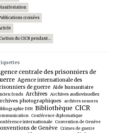
Manifestation
Publications croisées
Article
L’action du CICR pendant…
tiquettes
gence centrale des prisonniers de
uerre
Agence internationale des
risonniers de guerre
Aide humanitaire
Archives
Archives audiovisuelles
ncien fonds
rchives photographiques
archives sonores
CICR
Bibliothèque
ibliographie DIH
ommunication
Conférence diplomatique
onférence internationale
Convention de Genève
onventions de Genève
Crimes de guerre