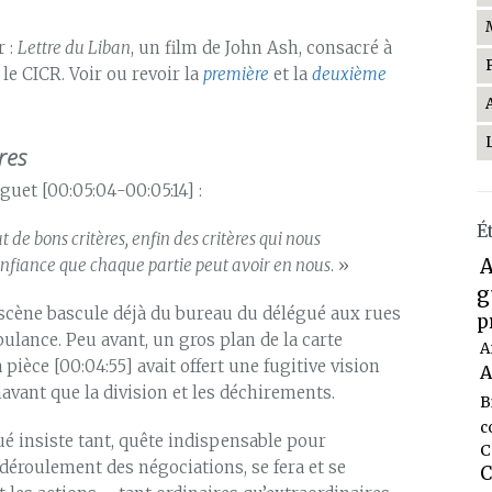
r :
Lettre du Liban
, un film de John Ash, consacré à
le CICR. Voir ou revoir la
première
et la
deuxième
ères
guet [00:05:04-00:05:14] :
É
t de bons critères, enfin des critères qui nous
A
confiance que chaque partie peut avoir en nous
. »
g
 scène bascule déjà du bureau du délégué aux rues
p
lance. Peu avant, un gros plan de la carte
A
èce [00:04:55] avait offert une fugitive vision
A
avant que la division et les déchirements.
B
c
gué insiste tant, quête indispensable pour
C
déroulement des négociations, se fera et se
C