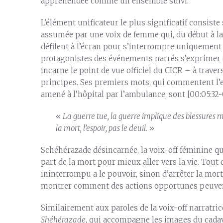
appréhendée comme un ensemble suivi.
L’élément unificateur le plus significatif consiste
assumée par une voix de femme qui, du début à la 
défilent à l’écran pour s’interrompre uniquement 
protagonistes des événements narrés s’exprimer di
incarne le point de vue officiel du CICR – à travers
principes. Ses premiers mots, qui commentent l
amené à l’hôpital par l’ambulance, sont [00:05:32-
«
La guerre tue, la guerre implique des blessures m
la mort, l’espoir, pas le deuil.
»
Schéhérazade désincarnée, la voix-off féminine qui
part de la mort pour mieux aller vers la vie. Tou
ininterrompu a le pouvoir, sinon d’arrêter la mort,
montrer comment des actions opportunes peuvent
Similairement aux paroles de la voix-off narratr
Shéhérazade
, qui accompagne les images du cadav