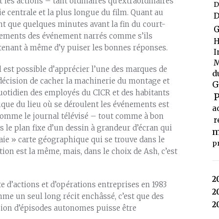
les actions – tant ordinaires qu’extraordinaires
D
ie centrale et la plus longue du film. Quant au
D
ont que quelques minutes avant la fin du court-
G
gnements des événement narrés comme s’ils
H
ntenant à même d’y puiser les bonnes réponses.
I
M
il est possible d’apprécier l’une des marques de
d
 décision de cacher la machinerie du montage et
G
quotidien des employés du CICR et des habitants
P
hique du lieu où se déroulent les événements est
a
omme le journal télévisé – tout comme à bon
r
s le plan fixe d’un dessin à grandeur d’écran qui
m
aie » carte géographique qui se trouve dans le
p
ation est la même, mais, dans le choix de Ash, c’est
2
te d’actions et d’opérations entreprises en 1983
2
me un seul long récit enchâssé, c’est que des
2
sion d’épisodes autonomes puisse être