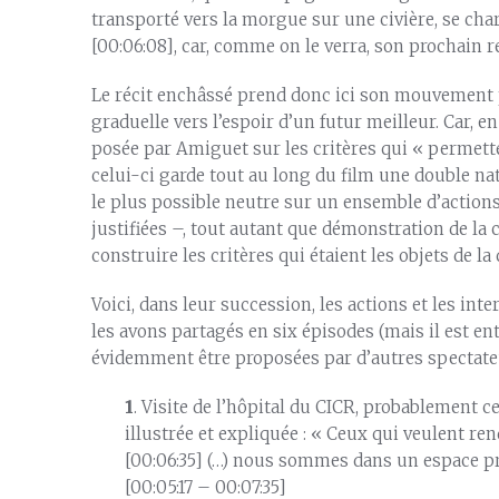
transporté vers la morgue sur une civière, se ch
[00:06:08], car, comme on le verra, son prochain 
Le récit enchâssé prend donc ici son mouvement p
graduelle vers l’espoir d’un futur meilleur. Car, e
posée par Amiguet sur les critères qui « permette
celui-ci garde tout au long du film une double n
le plus possible neutre sur un ensemble d’actions
justifiées –, tout autant que démonstration de la
construire les critères qui étaient les objets de la 
Voici, dans leur succession, les actions et les i
les avons partagés en six épisodes (mais il est e
évidemment être proposées par d’autres spectateu
1
. Visite de l’hôpital du CICR, probablement ce
illustrée et expliquée : « Ceux qui veulent ren
[00:06:35] (…) nous sommes dans un espace pr
[00:05:17 – 00:07:35]