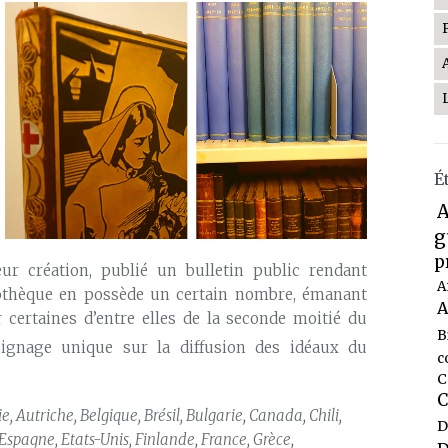
É
A
g
p
ur création, publié un bulletin public rendant
A
liothèque en possède un certain nombre, émanant
A
 certaines d’entre elles de la seconde moitié du
B
ignage unique sur la diffusion des idéaux du
c
C
C
, Autriche, Belgique, Brésil, Bulgarie, Canada, Chili,
D
pagne, Etats-Unis, Finlande, France, Grèce,