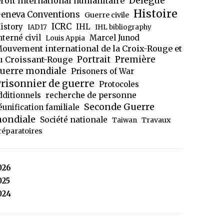
Délégué
roit international humanitaire
Histoire
eneva Conventions
Guerre civile
ICRC
istory
IHL
IAD17
IHL bibliography
nterné civil
Marcel Junod
Louis Appia
ouvement international de la Croix-Rouge et
Portrait
Première
u Croissant-Rouge
uerre mondiale
Prisoners of War
risonnier de guerre
Protocoles
dditionnels
recherche de personne
Seconde Guerre
éunification familiale
ondiale
Société nationale
Travaux
Taiwan
réparatoires
026
025
024