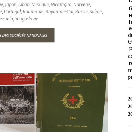
D
lie, Japon, Liban, Mexique, Nicaragua, Norvège,
G
ne, Portugal, Roumanie, Royaume-Uni, Russie, Suède,
H
nezuela, Yougoslavie
I
M
d
S DES SOCIÉTÉS NATIONALES
G
P
a
r
m
p
2
2
2