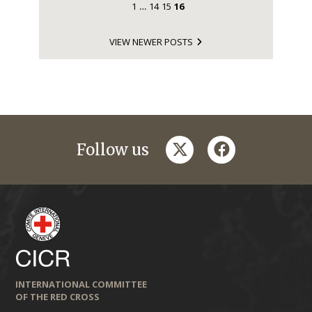
1
14
15
16
…
VIEW NEWER POSTS
twitter
facebook
Follow us
INTERNATIONAL COMMITTEE
OF THE RED CROSS