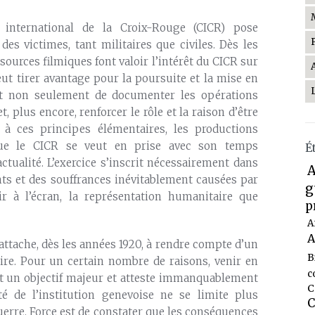
 international de la Croix-Rouge (CICR) pose
des victimes, tant militaires que civiles. Dès les
sources filmiques font valoir l’intérêt du CICR sur
eut tirer avantage pour la poursuite et la mise en
met non seulement de documenter les opérations
, plus encore, renforcer le rôle et la raison d’être
 ces principes élémentaires, les productions
ue le CICR se veut en prise avec son temps
É
tualité. L’exercice s’inscrit nécessairement dans
A
ts et des souffrances inévitablement causées par
g
r à l’écran, la représentation humanitaire que
p
A
A
’attache, dès les années 1920, à rendre compte d’un
B
re. Pour un certain nombre de raisons, venir en
c
nt un objectif majeur et atteste immanquablement
C
té de l’institution genevoise ne se limite plus
C
erre. Force est de constater que les conséquences