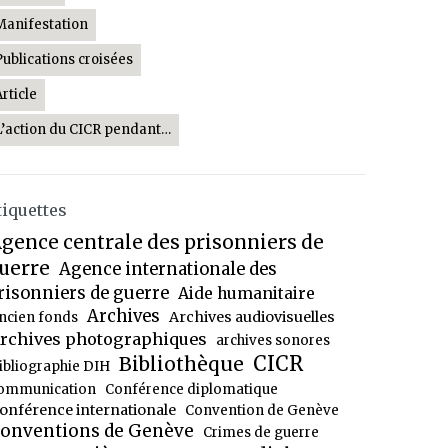
Manifestation
Publications croisées
Article
L’action du CICR pendant…
tiquettes
gence centrale des prisonniers de
uerre
Agence internationale des
risonniers de guerre
Aide humanitaire
Archives
Archives audiovisuelles
ncien fonds
rchives photographiques
archives sonores
CICR
Bibliothèque
ibliographie DIH
ommunication
Conférence diplomatique
onférence internationale
Convention de Genève
onventions de Genève
Crimes de guerre