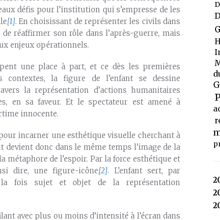
D
ux défis pour l’institution qui s’empresse de les
D
le
[1]
. En choisissant de représenter les civils dans
G
 de réaffirmer son rôle dans l’après-guerre, mais
H
aux enjeux opérationnels.
I
M
upent une place à part, et ce dès les premières
d
s contextes, la figure de l’enfant se dessine
G
avers la représentation d’actions humanitaires
P
s, en sa faveur. Et le spectateur est amené à
a
ictime innocente.
r
m
si pour incarner une esthétique visuelle cherchant à
p
ant devient donc dans le même temps l’image de la
la métaphore de l’espoir. Par la force esthétique et
nsi dire, une figure-icône
[2]
. L’enfant sert, par
2
la fois sujet et objet de la représentation
2
2
ilant avec plus ou moins d’intensité à l’écran dans