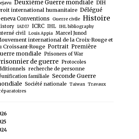
Deuxième Guerre mondiale
DIH
ejavu
Délégué
roit international humanitaire
Histoire
eneva Conventions
Guerre civile
ICRC
istory
IHL
IAD17
IHL bibliography
nterné civil
Marcel Junod
Louis Appia
ouvement international de la Croix-Rouge et
Portrait
Première
u Croissant-Rouge
uerre mondiale
Prisoners of War
risonnier de guerre
Protocoles
dditionnels
recherche de personne
Seconde Guerre
éunification familiale
ondiale
Société nationale
Travaux
Taiwan
réparatoires
026
025
024