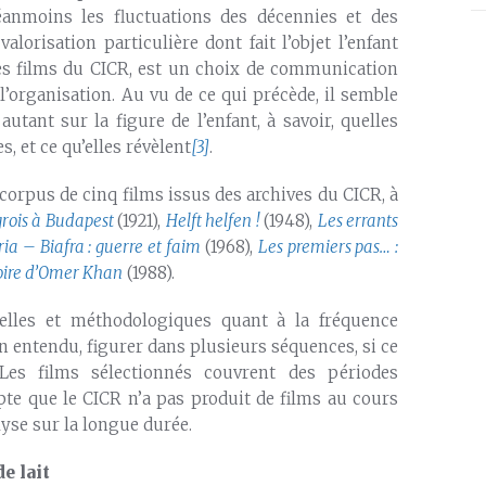
éanmoins les fluctuations des décennies et des
lorisation particulière dont fait l’objet l’enfant
les films du CICR, est un choix de communication
 l’organisation. Au vu de ce qui précède, il semble
tant sur la figure de l’enfant, à savoir, quelles
s, et ce qu’elles révèlent
[3]
.
 corpus de cinq films issus des archives du CICR, à
grois à Budapest
(1921),
Helft helfen !
(1948),
Les errants
ria – Biafra : guerre et faim
(1968),
Les premiers pas… :
toire d’Omer Khan
(1988).
melles et méthodologiques quant à la fréquence
bien entendu, figurer dans plusieurs séquences, si ce
. Les films sélectionnés couvrent des périodes
pte que le CICR n’a pas produit de films au cours
lyse sur la longue durée.
de lait