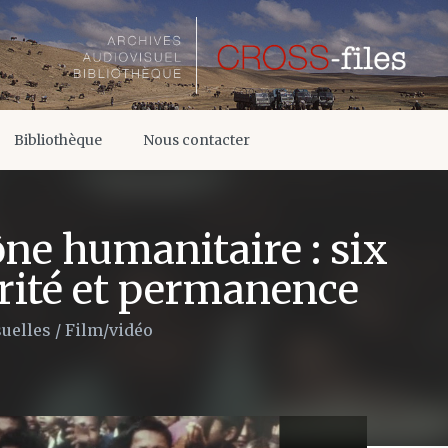
Bibliothèque
Nous contacter
ne humanitaire : six
arité et permanence
suelles
/
Film/vidéo