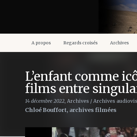
A propos
Regards croisés
Archives
L’enfant comme icô
films entre singul
14 décembre 2022
,
Archives
/
Archives audiovi
Chloé Bouffort, archives filmées