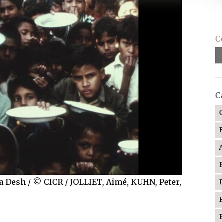
C
C
la Desh / © CICR / JOLLIET, Aimé, KUHN, Peter,