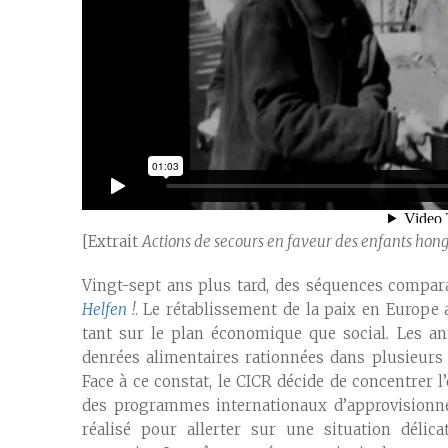
[Extrait
Actions de secours en faveur des enfants hon
Vingt-sept ans plus tard, des séquences compar
Helfen
!
. Le rétablissement de la paix en Europe 
tant sur le plan économique que social. Les a
denrées alimentaires rationnées dans plusieurs 
Face à ce constat, le CICR décide de concentrer l
des programmes internationaux d’approvisionn
réalisé pour allerter sur une situation délica