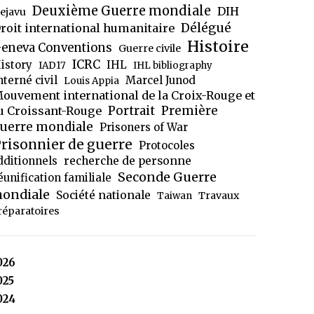
Deuxième Guerre mondiale
DIH
ejavu
Délégué
roit international humanitaire
Histoire
eneva Conventions
Guerre civile
ICRC
istory
IHL
IAD17
IHL bibliography
nterné civil
Marcel Junod
Louis Appia
ouvement international de la Croix-Rouge et
Portrait
Première
u Croissant-Rouge
uerre mondiale
Prisoners of War
risonnier de guerre
Protocoles
dditionnels
recherche de personne
Seconde Guerre
éunification familiale
ondiale
Société nationale
Travaux
Taiwan
réparatoires
026
025
024