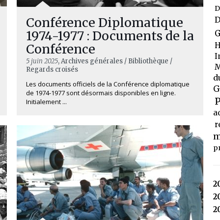
D
Conférence Diplomatique
D
1974-1977 : Documents de la
G
H
Conférence
I
5 juin 2025
, Archives générales / Bibliothèque /
M
Regards croisés
d
Les documents officiels de la Conférence diplomatique
G
de 1974-1977 sont désormais disponibles en ligne.
P
Initialement ...
a
r
m
p
2
2
2