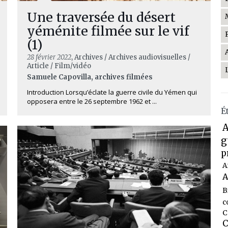
Une traversée du désert
yéménite filmée sur le vif
(1)
28 février 2022
, Archives / Archives audiovisuelles /
Article / Film/vidéo
Samuele Capovilla, archives filmées
Introduction Lorsqu’éclate la guerre civile du Yémen qui
opposera entre le 26 septembre 1962 et ...
É
A
g
p
A
A
B
c
C
C