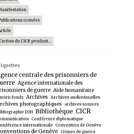
Manifestation
Publications croisées
Article
L’action du CICR pendant…
tiquettes
gence centrale des prisonniers de
uerre
Agence internationale des
risonniers de guerre
Aide humanitaire
Archives
Archives audiovisuelles
ncien fonds
rchives photographiques
archives sonores
CICR
Bibliothèque
ibliographie DIH
ommunication
Conférence diplomatique
onférence internationale
Convention de Genève
onventions de Genève
Crimes de guerre