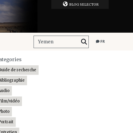
BLOG SELECTOR
FR
ategories
Guide de recherche
Bibliographie
Audio
Film/vidéo
Photo
Portrait
Entretien