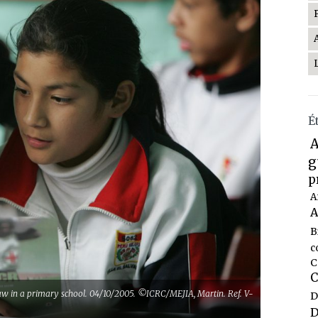
É
A
g
p
A
A
B
c
C
C
w in a primary school. 04/10/2005. ©ICRC/MEJIA, Martin. Ref. V-
D
D