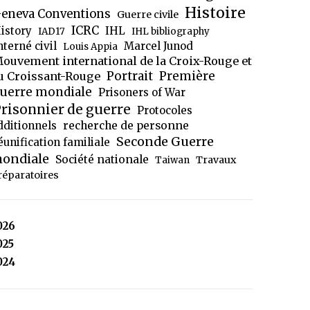
Histoire
eneva Conventions
Guerre civile
ICRC
istory
IHL
IAD17
IHL bibliography
nterné civil
Marcel Junod
Louis Appia
ouvement international de la Croix-Rouge et
Portrait
Première
u Croissant-Rouge
uerre mondiale
Prisoners of War
risonnier de guerre
Protocoles
dditionnels
recherche de personne
Seconde Guerre
éunification familiale
ondiale
Société nationale
Travaux
Taiwan
réparatoires
026
025
024