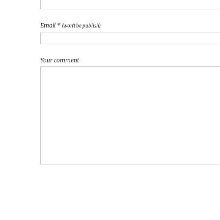
Email *
(won't be publish)
Your comment