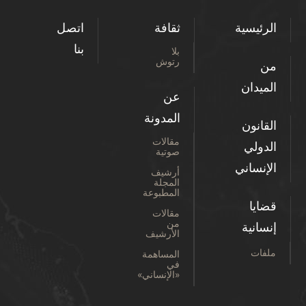
الرئيسية
ثقافة
اتصل
بنا
بلا
رتوش
من
الميدان
عن
المدونة
القانون
مقالات
الدولي
صوتية
الإنساني
أرشيف
المجلة
المطبوعة
قضايا
مقالات
من
إنسانية
الأرشيف
ملفات
المساهمة
في
«الإنساني»